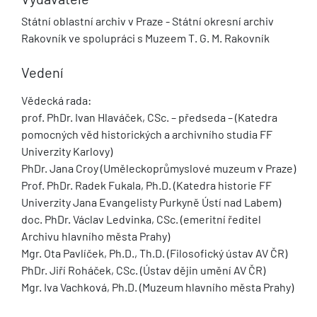
Státní oblastní archiv v Praze - Státní okresní archiv
Rakovník ve spolupráci s Muzeem T. G. M. Rakovník
Vedení
Vědecká rada:
prof. PhDr. Ivan Hlaváček, CSc. – předseda – (Katedra
pomocných věd historických a archivního studia FF
Univerzity Karlovy)
PhDr. Jana Croy (Uměleckoprůmyslové muzeum v Praze)
Prof. PhDr. Radek Fukala, Ph.D. (Katedra historie FF
Univerzity Jana Evangelisty Purkyně Ústí nad Labem)
doc. PhDr. Václav Ledvinka, CSc. (emeritní ředitel
Archivu hlavního města Prahy)
Mgr. Ota Pavlíček, Ph.D., Th.D. (Filosofický ústav AV ČR)
PhDr. Jiří Roháček, CSc. (Ústav dějin umění AV ČR)
Mgr. Iva Vachková, Ph.D. (Muzeum hlavního města Prahy)