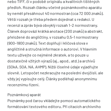
nebo TIFF, či v podobě originálu a kvalitních tištěných
předloh. Rozsah článku včetně poznámkového aparátu
by neměl přesáhnout 40 normostran (cca 72 000 znaků).
Větší rozsah je třeba předem dojednat s redakcí. U
recenzí a zpráv bývá obvyklý rozsah 1–2 normostrany.
Článek doprovází krátká anotace (200 znaků) a abstrakt,
přeložené do angličtiny, v rozsahu 0,5–1 normostrany
(900–1800 znaků). Text doplňují i klíčová slova v
angličtině a stručná informace o autorovi. V hlavním
textu užívejte co nejméně zkratek, a to pouze u
dostatečně vžitých výrazů (aj., apod., atd.) a archivů
(SOkA, SOA, NA, AHMP). Nižší číselné údaje vyjadřujte
slovně. Letopočet nezkracujte na poslední dvojčíslí, ale
vždy jej vypisujte celý. Články podléhají anonymnímu
recenznímu řízení.
Poznámkový aparát
Poznámky pod čarou vkládejte pomocí automatického
formátování textového editoru. Při citacích archivního