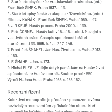
3. Staré letopisy české z vratislavského rukopisu, (ed.)
František ŠIMEK, Praha 1937, s. 13.
4. Staré letopisy české z rukopisu křížovnického, (edd.)
Miloslav KAŇÁK – František ŠIMEK, Praha 1959, s. 47.
5. Jiří KEJŘ, Husův proces, Praha 2000, s. 139.
6. Petr ČORNEJ, Husův kult v 15. a 16. století, Muzejní a
vlastivědná práce. Časopis společnosti přátel
starožitností 33, 1995, č. 4, s. 247–249.
7. František ŠMAHEL, Jan Hus. Život a dílo, Praha 2013,
s. 160.
8. F. ŠMAHEL, Jan, s. 173.
9. Michal FLEGL, Z dějin úcty k památkám na Husův život
a působení, in: Husův sborník. Soubor prací k 550.
Výročí M. Jana Husa, Praha 1966, s. 155–162.
Recenzní řízení
Kolektivní monografie je předána k posouzení dvěma
nezávislým recenzentům z příslušného oboru, kteří
vypracují ke každému příspěvku písemný recenzní