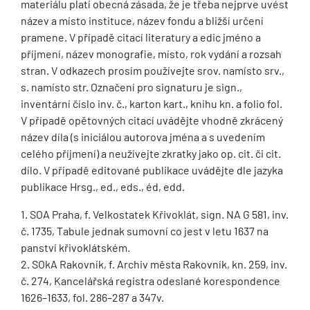
materiálu platí obecná zásada, že je třeba nejprve uvést
název a místo instituce, název fondu a bližší určení
pramene. V případě citací literatury a edic jméno a
příjmení, název monografie, místo, rok vydání a rozsah
stran. V odkazech prosím používejte srov. namísto srv.,
s. namísto str. Označení pro signaturu je sign.,
inventární číslo inv. č., karton kart., knihu kn. a folio fol.
V případě opětovných citací uvádějte vhodně zkrácený
název díla (s iniciálou autorova jména a s uvedením
celého příjmení) a neužívejte zkratky jako op. cit. či cit.
dílo. V případě editované publikace uvádějte dle jazyka
publikace Hrsg., ed., eds., éd, edd.
1. SOA Praha, f. Velkostatek Křivoklát, sign. NA G 581, inv.
č. 1735, Tabule jednak sumovní co jest v letu 1637 na
panství křivoklátském.
2. SOkA Rakovník, f. Archiv města Rakovník, kn. 259, inv.
č. 274, Kancelářská registra odeslané korespondence
1626–1633, fol. 286–287 a 347v.