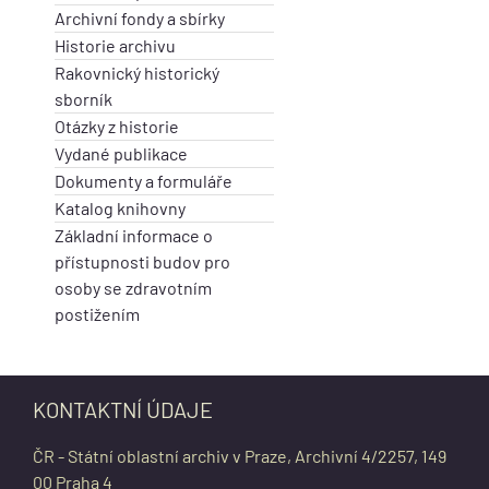
Archivní fondy a sbírky
Historie archivu
Rakovnický historický
sborník
Otázky z historie
Vydané publikace
Dokumenty a formuláře
Katalog knihovny
Základní informace o
přístupnosti budov pro
osoby se zdravotním
postižením
KONTAKTNÍ ÚDAJE
ČR - Státní oblastní archiv v Praze, Archivní 4/2257, 149
00 Praha 4