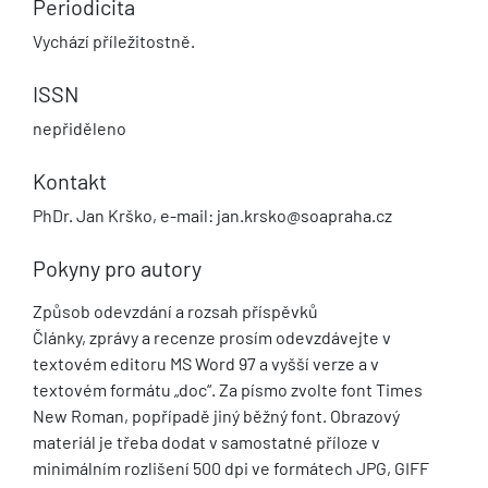
Periodicita
Vychází příležitostně.
ISSN
nepřiděleno
Kontakt
PhDr. Jan Krško, e-mail: jan.krsko@soapraha.cz
Pokyny pro autory
Způsob odevzdání a rozsah příspěvků
Články, zprávy a recenze prosím odevzdávejte v
textovém editoru MS Word 97 a vyšší verze a v
textovém formátu „doc“. Za písmo zvolte font Times
New Roman, popřípadě jiný běžný font. Obrazový
materiál je třeba dodat v samostatné příloze v
minimálním rozlišení 500 dpi ve formátech JPG, GIFF