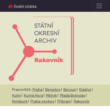
Úvodní stránka
Pracoviště:
Praha
|
Benešov
|
Beroun
|
Kladno
|
Kolín
|
Kutná Hora
|
Mělník
|
Mladá Boleslav
|
Nymburk
|
Praha-venkov
|
Příbram
|
Rakovník