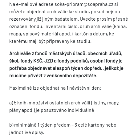
Na e-mailové adrese soka-pribram@soapraha.cz si
můžete objednat archiválie ke studiu, pokud nejsou
rezervovány již jiným badatelem. Uveďte prosím přesné
označení fondu, inventární číslo, druh archiválie (kniha,
mapa, spisový materiál apod.), kartón a datum, ke
kterému mají být připraveny ke studiu.
Archiválie z fondů městských úřadů, obecních úřadů,
škol, fondy KSČ, JZD a fondy podniků, osobní fondy je
potřeba objednávat alespoň týden dopředu, jelikož je
musíme přivézt z venkovního depozitáře.
Maximálně lze objednat na 1 návštěvní den:
a) 5 knih, množství ostatních archiválií (listiny, mapy,
plány apod.) je posuzováno individuálně
b) minimálně 1 týden předem – 3 celé kartony nebo
jednotlivé spisy.