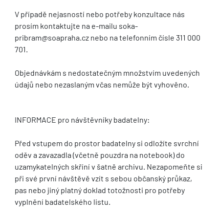
V případě nejasností nebo potřeby konzultace nás
prosím kontaktujte na e-mailu soka-
pribram@soapraha.cz nebo na telefonním čísle 311 000
701.
Objednávkám s nedostatečným množstvím uvedených
údajů nebo nezaslaným včas nemůže být vyhověno.
INFORMACE pro návštěvníky badatelny:
Před vstupem do prostor badatelny si odložíte svrchní
oděv a zavazadla (včetně pouzdra na notebook) do
uzamykatelných skříní v šatně archivu. Nezapomeňte si
při své první návštěvě vzít s sebou občanský průkaz,
pas nebo jiný platný doklad totožnosti pro potřeby
vyplnění badatelského listu.