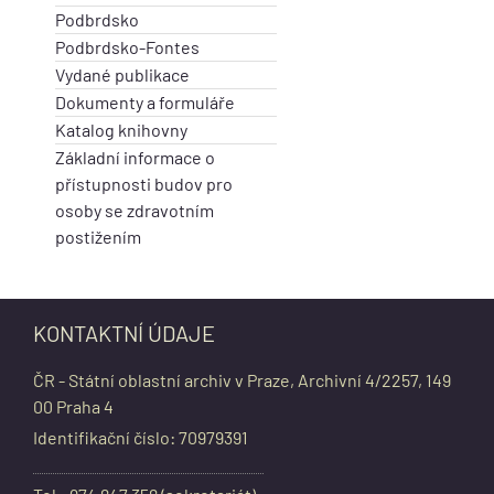
Podbrdsko
Podbrdsko-Fontes
Vydané publikace
Dokumenty a formuláře
Katalog knihovny
Základní informace o
přístupnosti budov pro
osoby se zdravotním
postižením
KONTAKTNÍ ÚDAJE
ČR - Státní oblastní archiv v Praze, Archivní 4/2257, 149
00 Praha 4
Identifikační číslo: 70979391