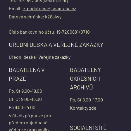
Tel.: 974 847 358 (sekretariát)
Email:
e-podatelna@soapraha.cz
Datová schránka: k28aiwy
Číslo bankovního účtu: 19-7200881/0710
ÚŘEDNÍ DESKA A VEŘEJNÉ ZAKÁZKY
Úřední deska
|
Veřejné zakázky
BADATELNA V
BADATELNY
PRAZE
OKRESNÍCH
ARCHIVŮ
Po, St 9.00–18.00
Út, Čt 9.00–16.00
Po, St 8.00–17.00
Pá 9.00-14.00
Kontakty zde
V út, čt, pá pouze pro
předem objednané
SOCIÁLNÍ SÍTĚ
vědecké pracovníky.