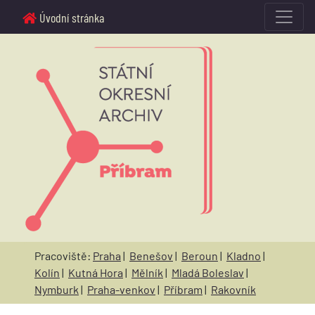
Úvodní stránka
Pracoviště:
Praha
|
Benešov
|
Beroun
|
Kladno
|
Kolín
|
Kutná Hora
|
Mělník
|
Mladá Boleslav
|
Nymburk
|
Praha-venkov
|
Příbram
|
Rakovník