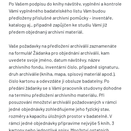
Po Vašem podpisu do knihy návštěv, vyplnění a kontrole
Vámi vyplněného badatelského listu Vám budou
předloženy příslušné archivní pomůcky – inventáře,
katalogy aj., případně zapůjčen ke studiu Vámi již
předem objednaný archivní materiál.
Vaše požadavky na předložení archiválií zaznamenáte
na formulář Žádanka pro objednání archiválií, kam
uvedete svoje jméno, datum návštěvy, název
archivního fondu, inventární číslo, případně signaturu,
druh archiválie (kniha, mapa, spisový materiál apod.),
číslo kartonu a odevzdáte ji obsluze badatelny. Po
předání žádanky se s Vámi pracovník studovny dohodne
na termínu předložení archivního materiálu. Při
posuzování množství archiválií požadovaných v rámci
jedné objednávky zohledňujeme jeho fyzický stav,
rozměry a kapacitu úložných prostor v badatelně. V
rámci jedné objednávky připravíme nejvýše 5 knih, 3
kartony nebo jednotlivé spisy. Množství ostatních