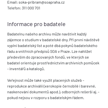
Email: soka-pribram@soapraha.cz
Telefon: 311 000 701
Informace pro badatele
Badatelnu našeho archivu může navštívit každý
zájemce o studium v badatelské dny. Při první návštěvě
vyplní badatelský list a poté dbá pokynů badatelského
řádu a vnitřních předpisů SOA v Praze. Lze nahlížet
především do zpracovaných fondů, ve kterých se
badatel orientuje prostřednictvím archivních pomůcek
- inventářů a katalogů.
Veřejnost může také využít placených služeb -
reprodukce archiválií (xerokopie černobílé i barevné,
naskenování dokumentů apod.), odborných rešerší aj. -
pokud nejsou v rozporu s badatelským řádem.