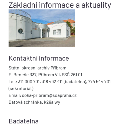
Základní informace a aktuality
Kontaktní informace
Státní okresní archiv Příbram
E. Beneše 337, Příbram VII, PSČ 261 01
Tel.: 311 000 701, 318 492 411 (badatelna), 774 544 701
(sekretariát)
Email: soka-pribram@soapraha.cz
Datová schránka: k28aiwy
Badatelna