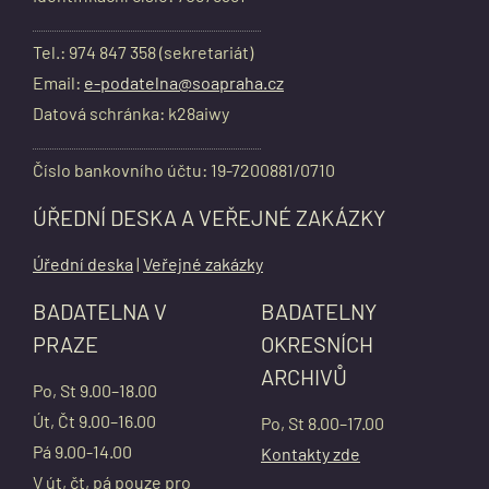
Tel.: 974 847 358 (sekretariát)
Email:
e-podatelna@soapraha.cz
Datová schránka: k28aiwy
Číslo bankovního účtu: 19-7200881/0710
ÚŘEDNÍ DESKA A VEŘEJNÉ ZAKÁZKY
Úřední deska
|
Veřejné zakázky
BADATELNA V
BADATELNY
PRAZE
OKRESNÍCH
ARCHIVŮ
Po, St 9.00–18.00
Út, Čt 9.00–16.00
Po, St 8.00–17.00
Pá 9.00-14.00
Kontakty zde
V út, čt, pá pouze pro