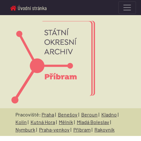
Úvodní stránka
Pracoviště:
Praha
|
Benešov
|
Beroun
|
Kladno
|
Kolín
|
Kutná Hora
|
Mělník
|
Mladá Boleslav
|
Nymburk
|
Praha-venkov
|
Příbram
|
Rakovník