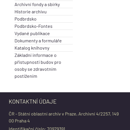
Archivní fondy a sbírky
Historie archivu
Podbrdsko
Podbrdsko-Fontes
Vydané publikace
Dokumenty a formuláře
Katalog knihovny
Základní informace o
přístupnosti budov pro
osoby se zdravotním
postižením
KONTAKTNÍ ÚDAJE
ČR - Státní oblastní archiv v Praze, Archivní 4/2257, 149
00 Praha 4
Identifikační číslo: 70979391