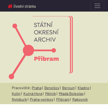
Úvodní stránka
Pracoviště:
Praha
|
Benešov
|
Beroun
|
Kladno
|
Kolín
|
Kutná Hora
|
Mělník
|
Mladá Boleslav
|
Nymburk
|
Praha-venkov
|
Příbram
|
Rakovník