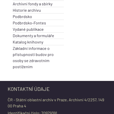
Archivní fondy a sbírky
Historie archivu
Podbrdsko
Podbrdsko-Fontes
Vydané publikace
Dokumenty a formuláře
Katalog knihovny
Základní informace o
přístupnosti budov pro
osoby se zdravotním
postižením
KONTAKTNÍ ÚDAJE
ČR - Státní oblastní archiv v Praze, Archivní 4/2257, 149
00 Praha 4
Identifikační číslo: 70979391