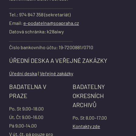
Tel.: 974 847 358 (sekretariát)
Email:
e-podatelna@soapraha.cz
Datová schránka: k28aiwy
Číslo bankovního účtu: 19-7200881/0710
ÚŘEDNÍ DESKA A VEŘEJNÉ ZAKÁZKY
Úřední deska
|
Veřejné zakázky
BADATELNA V
BADATELNY
PRAZE
OKRESNÍCH
ARCHIVŮ
Po, St 9.00–18.00
Út, Čt 9.00–16.00
Po, St 8.00–17.00
Pá 9.00-14.00
Kontakty zde
V út, čt, pá pouze pro