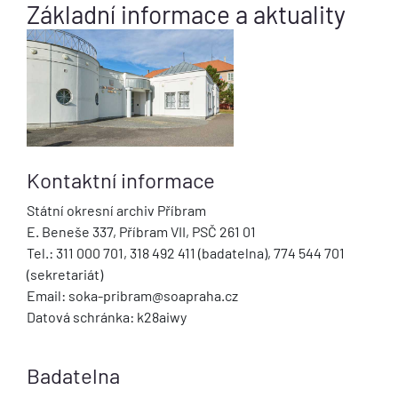
Základní informace a aktuality
Kontaktní informace
Státní okresní archiv Příbram
E. Beneše 337, Příbram VII, PSČ 261 01
Tel.: 311 000 701, 318 492 411 (badatelna), 774 544 701
(sekretariát)
Email: soka-pribram@soapraha.cz
Datová schránka: k28aiwy
Badatelna