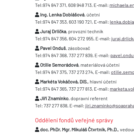
Tel:974 847 371, 608 948 713, E-mail:
michaela.e
Ing. Lenka Dobiášová
, účetní
Tel:974 847 353, 603 190 721, E-mail:
lenka.dobi
Juraj Drlička
, provozní technik
Tel:974 847 356, 604 272 955, E-mail:
juraj.drli
Pavel Onduš
, zásobovač
Tel:974 847 368, 737 277 839, E-mail:
pavel.ond
Otilie Semorádová
, materiálová účetní
Tel:974 847 375, 737 273 274, E-mail:
otilie.se
Markéta Vokáčová, DiS.
, hlavní účetní
Tel:974 847 365, 737 277 813, E-mail:
marketa.vo
Jiří Znamínko
, dopravní referent
Tel: 737 277 838, E-mail:
jiri.znaminko@soaprah
Oddělení fondů veřejné správy
doc. PhDr. Mgr. Mikuláš Čtvrtník, Ph.D.
, vedou