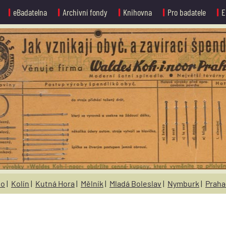
eBadatelna
Archivní fondy
Knihovna
Pro badatele
E
no
|
Kolín
|
Kutná Hora
|
Mělník
|
Mladá Boleslav
|
Nymburk
|
Praha