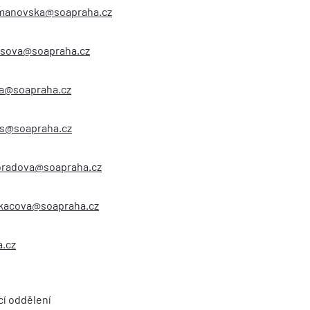
manovska@soapraha.cz
asova@soapraha.cz
cka@soapraha.cz
us@soapraha.cz
moradova@soapraha.cz
kacova@soapraha.cz
a.cz
cí oddělení