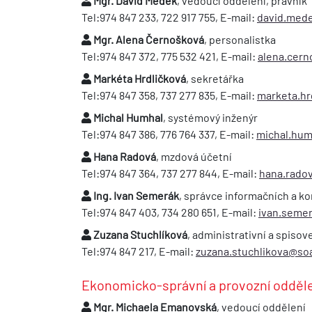
Mgr. David Medek
, vedoucí oddělení, právník
Tel:974 847 233, 722 917 755, E-mail:
david.med
Mgr. Alena Černošková
, personalistka
Tel:974 847 372, 775 532 421, E-mail:
alena.cer
Markéta Hrdličková
, sekretářka
Tel:974 847 358, 737 277 835, E-mail:
marketa.hr
Michal Humhal
, systémový inženýr
Tel:974 847 386, 776 764 337, E-mail:
michal.hum
Hana Radová
, mzdová účetní
Tel:974 847 364, 737 277 844, E-mail:
hana.rado
Ing. Ivan Semerák
, správce informačních a k
Tel:974 847 403, 734 280 651, E-mail:
ivan.seme
Zuzana Stuchlíková
, administrativní a spiso
Tel:974 847 217, E-mail:
zuzana.stuchlikova@so
Ekonomicko-správní a provozní odděl
Mgr. Michaela Emanovská
, vedoucí oddělení