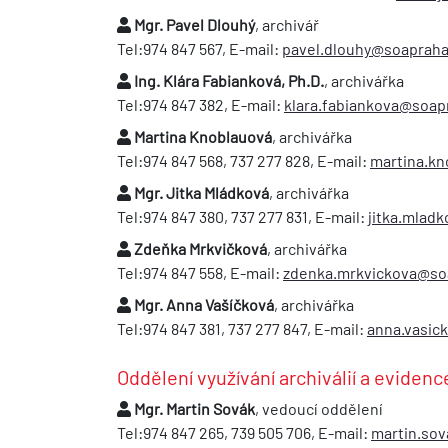
Mgr. Pavel Dlouhý
, archivář
Tel:974 847 567, E-mail:
pavel.dlouhy@soapraha
Ing. Klára Fabianková, Ph.D.
, archivářka
Tel:974 847 382, E-mail:
klara.fabiankova@soap
Martina Knoblauová
, archivářka
Tel:974 847 568, 737 277 828, E-mail:
martina.k
Mgr. Jitka Mládková
, archivářka
Tel:974 847 380, 737 277 831, E-mail:
jitka.mlad
Zdeňka Mrkvičková
, archivářka
Tel:974 847 558, E-mail:
zdenka.mrkvickova@so
Mgr. Anna Vašíčková
, archivářka
Tel:974 847 381, 737 277 847, E-mail:
anna.vasic
Oddělení využívání archiválií a eviden
Mgr. Martin Sovák
, vedoucí oddělení
Tel:974 847 265, 739 505 706, E-mail:
martin.so