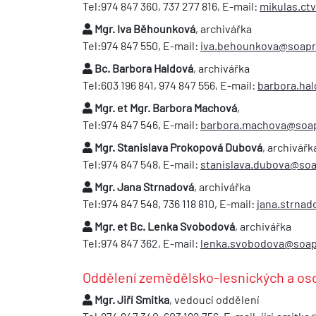
Tel:974 847 360, 737 277 816, E-mail:
mikulas.ct
Mgr. Iva Běhounková
, archivářka
Tel:974 847 550, E-mail:
iva.behounkova@soapr
Bc. Barbora Haldová
, archivářka
Tel:603 196 841, 974 847 556, E-mail:
barbora.ha
Mgr. et Mgr. Barbora Machová
,
Tel:974 847 546, E-mail:
barbora.machova@soap
Mgr. Stanislava Prokopová Dubová
, archivářk
Tel:974 847 548, E-mail:
stanislava.dubova@soa
Mgr. Jana Strnadová
, archivářka
Tel:974 847 548, 736 118 810, E-mail:
jana.strna
Mgr. et Bc. Lenka Svobodová
, archivářka
Tel:974 847 362, E-mail:
lenka.svobodova@soap
Oddělení zemědělsko-lesnických a oso
Mgr. Jiří Smitka
, vedoucí oddělení