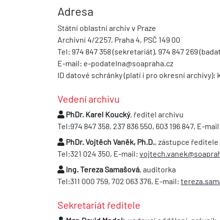
Adresa
Státní oblastní archiv v Praze
Archivní 4/2257, Praha 4, PSČ 149 00
Tel: 974 847 358 (sekretariát), 974 847 269 (bada
E-mail: e-podatelna@soapraha.cz
ID datové schránky (platí i pro okresní archivy):
Vedení archivu
PhDr. Karel Koucký
, ředitel archivu
Tel:974 847 358, 237 836 550, 603 196 847, E-mail
PhDr. Vojtěch Vaněk, Ph.D.
, zástupce ředitele
Tel:321 024 350, E-mail:
vojtech.vanek@soaprah
Ing. Tereza Samašová
, auditorka
Tel:311 000 759, 702 063 376, E-mail:
tereza.sam
Sekretariát ředitele