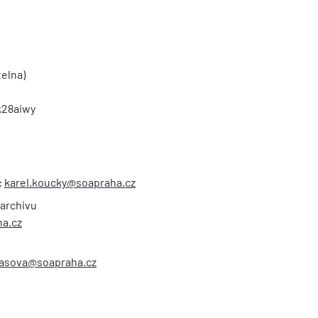
telna)
 k28aiwy
:
karel.koucky@soapraha.cz
 archivu
a.cz
asova@soapraha.cz