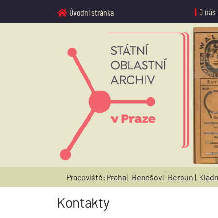
O nás
Úvodní stránka
Pracoviště:
Praha
|
Benešov
|
Beroun
|
Klad
Kontakty