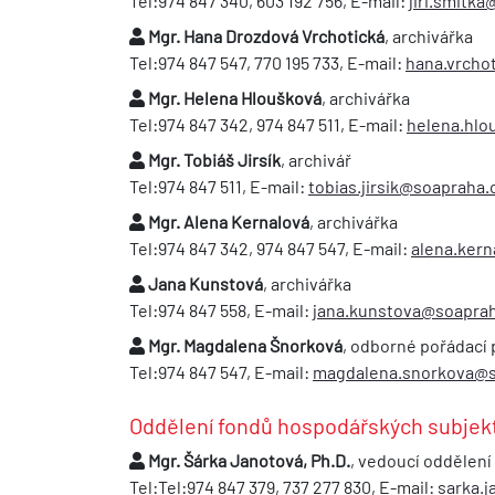
Tel:974 847 340, 603 192 756, E-mail:
jiri.smitk
Mgr. Hana Drozdová Vrchotická
, archivářka
Tel:974 847 547, 770 195 733, E-mail:
hana.vrcho
Mgr. Helena Hloušková
, archivářka
Tel:974 847 342, 974 847 511, E-mail:
helena.hlo
Mgr. Tobiáš Jirsík
, archivář
Tel:974 847 511, E-mail:
tobias.jirsik@soapraha.
Mgr. Alena Kernalová
, archivářka
Tel:974 847 342, 974 847 547, E-mail:
alena.ker
Jana Kunstová
, archivářka
Tel:974 847 558, E-mail:
jana.kunstova@soaprah
Mgr. Magdalena Šnorková
, odborné pořádací 
Tel:974 847 547, E-mail:
magdalena.snorkova@s
Oddělení fondů hospodářských subjek
Mgr. Šárka Janotová, Ph.D.
, vedoucí oddělení
Tel:Tel:974 847 379, 737 277 830, E-mail:
sarka.