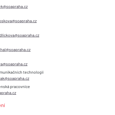
ek@soapraha.cz
noskova@soapraha.cz
dlickova@soapraha.cz
hal@soapraha.cz
va@soapraha.cz
omunikačních technologií
rak@soapraha.cz
venská pracovnice
apraha.cz
ení