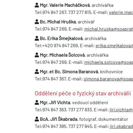
Mgr. Valerie Macháčková
, archivářka
Tel:974 847 267, 737 277 815, E-mail:
valerie.ma
Bc. Michal Hruška
, archivář
Tel:974 847 269, E-mail:
michal.hruska@soaprah
Bc. Erika Šmejkalová
, archivářka
Tel:+420 974 847 269, E-mail:
erika.smejkalova
Mgr. Michaela Šolcová
, archivářka
Tel:974 847 269, E-mail:
michaela.solcova@soap
Mgr. et Bc. Simona Baranová
, knihovnice
Tel:974 847 367, E-mail:
simona.baranova@soap
Oddělení péče o fyzický stav archiválií
Mgr. Jiří Vichta
, vedoucí oddělení
Tel:974 847 363, 737 277 833, E-mail:
jiri.vichta
BcA. Jiří Škabrada
, fotograf, dokumentátor
Tel:974 847 385, 737 277 845, E-mail:
jiri.skabr