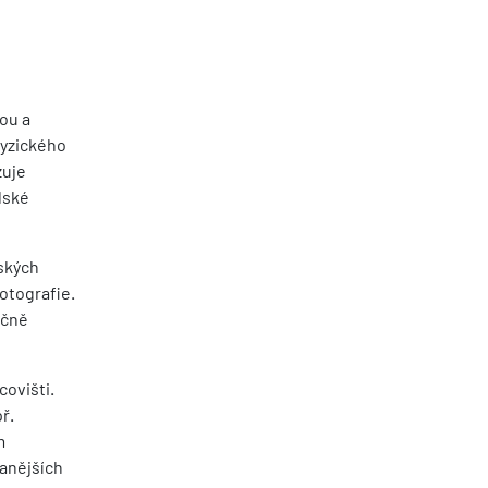
nou a
fyzického
zuje
lské
eských
otografie.
očně
covišti.
ř.
m
vanějších