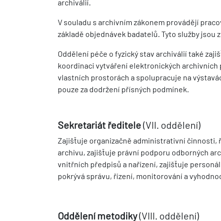
archiválií.
V souladu s archivním zákonem provádějí pracov
základě objednávek badatelů. Tyto služby jsou 
Oddělení péče o fyzický stav archiválií také zaji
koordinaci vytváření elektronických archivních 
vlastních prostorách a spolupracuje na výstavách
pouze za dodržení přísných podmínek.
Sekretariát ředitele
(VII. oddělení)
Zajišťuje organizačně administrativní činnosti, 
archivu, zajišťuje právní podporu odborných arc
vnitřních předpisů a nařízení, zajišťuje personá
pokrývá správu, řízení, monitorování a vyhodno
Oddělení metodiky
(VIII. oddělení)