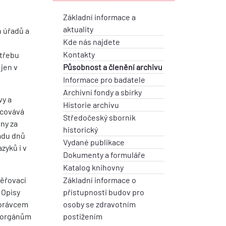
Základní informace a
aktuality
h úřadů a
Kde nás najdete
Kontakty
otřebu
 jen v
Působnost a členění archivu
Informace pro badatele
Archivní fondy a sbírky
vy a
Historie archivu
acovává
Středočeský sborník
eny za
historický
řadu dnů
Vydané publikace
zyků i v
Dokumenty a formuláře
Katalog knihovny
věřovací
Základní informace o
. Opisy
přístupnosti budov pro
správcem
osoby se zdravotním
m orgánům
postižením