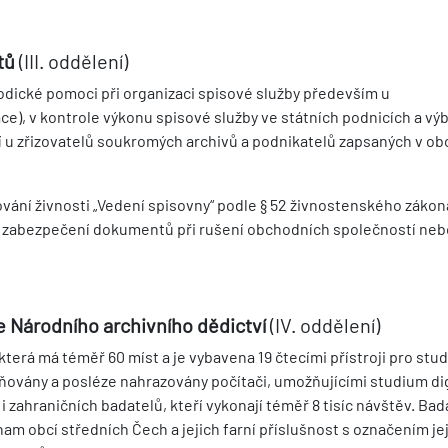
tů
(III. oddělení)
odické pomoci při organizaci spisové služby především u
), v kontrole výkonu spisové služby ve státních podnicích a vý
ní u zřizovatelů soukromých archivů a podnikatelů zapsaných v o
ování živnosti „Vedení spisovny“ podle § 52 živnostenského zákon
vci zabezpečení dokumentů při rušení obchodních společností neb
ce Národního archivního dědictví
(IV. oddělení)
 která má téměř 60 míst a je vybavena 19 čtecími přístroji pro stu
ňovány a posléze nahrazovány počítači, umožňujícími studium dig
i zahraničních badatelů, kteří vykonají téměř 8 tisíc návštěv. Bad
nam obcí středních Čech a jejich farní příslušnost s označením je