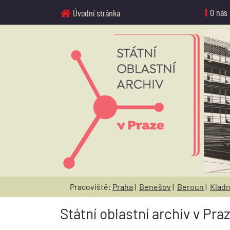
O nás
Úvodní stránka
Pracoviště:
Praha
|
Benešov
|
Beroun
|
Klad
Státní oblastní archiv v Pra