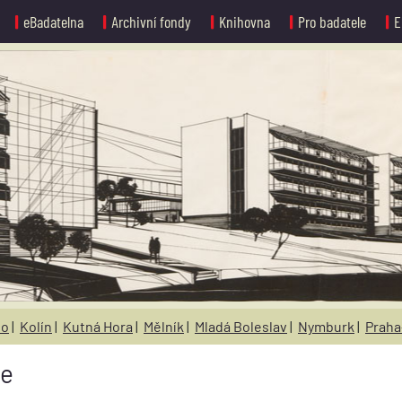
eBadatelna
Archivní fondy
Knihovna
Pro badatele
E
no
|
Kolín
|
Kutná Hora
|
Mělník
|
Mladá Boleslav
|
Nymburk
|
Praha
ze