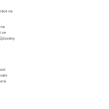
práce na
 na
í ve
půjčovány
nost
ování
terá