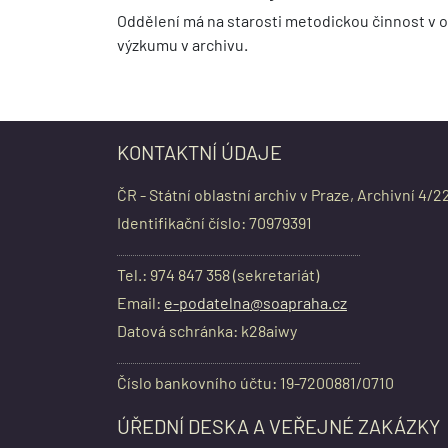
Oddělení má na starosti metodickou činnost v ob
výzkumu v archivu.
KONTAKTNÍ ÚDAJE
ČR - Státní oblastní archiv v Praze, Archivní 4/2
Identifikační číslo: 70979391
Tel.: 974 847 358 (sekretariát)
Email:
e-podatelna@soapraha.cz
Datová schránka: k28aiwy
Číslo bankovního účtu: 19-7200881/0710
ÚŘEDNÍ DESKA A VEŘEJNÉ ZAKÁZKY