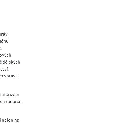
práv
rgánů
c,
jových
mědělských
ctví,
h správ a
entarizací
ch rešerší.
i nejen na