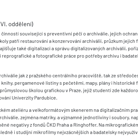
(VI. oddělení)
 činností související s preventivní péčí o archiválie, jejich ochra
oly patří restaurování a konzervování archiválií, průzkum jejich 
išťuje také digitalizaci a správu digitalizovaných archiválií, poři
 reprografické a fotografické práce pro potřeby archivu i badate
chiválie jak z pražského centrálního pracoviště, tak ze středoč
knihy, pergamenové listiny s pečetěmi, mapy, plány i historické f
 průmyslovou školou grafickou v Praze, jejíž studenti zde každor
ování Univerzity Pardubice.
fickém ateliéru a velkoformátovým skenerem na digitalizačním pra
rchiválie, zejména matriky, a významné jednotliviny i soubory, nap
něné negativy z fondů ČKD Praha a Ringhoffer. Na mikrografické
edně i studijní mikrofilmy nejvzácnějších a badatelsky nejvyuží