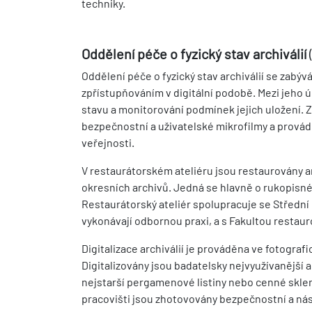
techniky.
Oddělení péče o fyzický stav archiválií
Oddělení péče o fyzický stav archiválií se zabývá
zpřístupňováním v digitální podobě. Mezi jeho úk
stavu a monitorování podmínek jejich uložení. Zaj
bezpečnostní a uživatelské mikrofilmy a provádí
veřejnosti.
V restaurátorském ateliéru jsou restaurovány ar
okresních archivů. Jedná se hlavně o rukopisné 
Restaurátorský ateliér spolupracuje se Střední
vykonávají odbornou praxi, a s Fakultou restaur
Digitalizace archiválií je prováděna ve fotogra
Digitalizovány jsou badatelsky nejvyužívanější a
nejstarší pergamenové listiny nebo cenné skle
pracovišti jsou zhotovovány bezpečnostní a násl