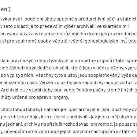
lení)
vykonává I. oddělení úkoly spojené s předarchivní péčí u státníc
 v této oblasti je to především výběr archiválií ve skartačním i
sou vypracovávány rešerše nejrůznějšího druhu jak pro úřední p
ak i pro soukromé osoby, včetně rešerší genealogických, byť tyto
odání právnických nebo fyzických osob včetně orgánů státní sprá
né žádosti na základě archiválií, které jsou v něm uloženy, vypr
ebo výpisy z nich. Všechny tyto služby jsou zpoplatňovány, výše c
naloženého času. Vyřízení složitějších žádostí vyžaduje často i 
 Archiválie ze starší doby jsou vedle češtiny psány kromě jiných ja
 lhůty určené pro správní orgány.
itací fondu (sbírky), nahrazují-li opis archiválie, jsou opatřeny o
otvrdit jen údaje, které získal z archiválií, jež jsou u něj uloženy
šímu jednání, archivu nepřísluší rozhodovací pravomoc, je pouze 
ny, původcům archiválií nebo jejich právním nástupcům a státní