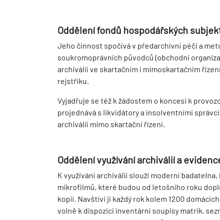
Oddělení fondů hospodářských subjek
Jeho činnost spočívá v předarchivní péči a met
soukromoprávních původců (obchodní organizace
archiválií ve skartačním i mimoskartačním říze
rejstříku.
Vyjadřuje se též k žádostem o koncesi k provoz
projednává s likvidátory a insolventními sprá
archiválií mimo skartační řízení.
Oddělení využívání archiválií a eviden
K využívání archiválií slouží moderní badatelna,
mikrofilmů, které budou od letošního roku dopl
kopií. Navštíví ji každý rok kolem 1200 domácích 
volně k dispozici inventární soupisy matrik, sez