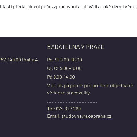
lasti předarchivní péče, zpracování archiválií a také řízení věd
BADATELNA V PRAZE
257, 149 00 Praha 4
Po, St 9.00–18.00
Út, Čt 9.00–16.00
Pá 9.00-14.00
V út, čt, pá pouze pro předem objednané
vědecké pracovníky.
Tel: 974 847 269
Email:
studovna@soapraha.cz