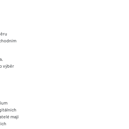
běru
bchodním
a,
o výběr
dium
itálních
atelé mají
jich