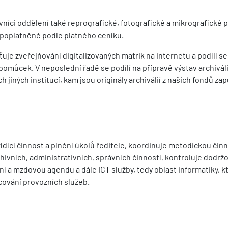
níci oddělení také reprografické, fotografické a mikrografické 
zpoplatněné podle platného ceníku.
šťuje zveřejňování digitalizovaných matrik na internetu a podílí se
pomůcek. V neposlední řadě se podílí na přípravě výstav archiváli
 jiných institucí, kam jsou originály archiválií z našich fondů za
řídící činnost a plnění úkolů ředitele, koordinuje metodickou čin
hivních, administrativních, správních činností, kontroluje dodrž
lní a mzdovou agendu a dále ICT služby, tedy oblast informatiky, k
cování provozních služeb.