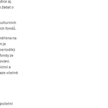
dice aj.
k žádat o
kulturních
ých fondů.
aměřena na
m je
periodik);
fondy ze
ování,
ictví a
raze včetně
ýpočetní