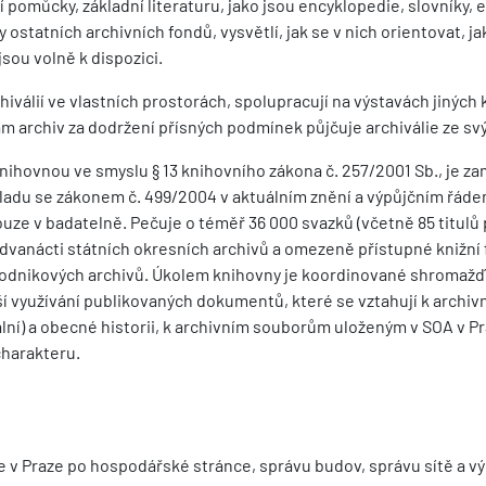
í pomůcky, základní literaturu, jako jsou encyklopedie, slovníky, e
ostatních archivních fondů, vysvětlí, jak se v nich orientovat, ja
jsou volně k dispozici.
hiválií ve vlastních prostorách, spolupracují na výstavách jiných 
 kam archiv za dodržení přísných podmínek půjčuje archiválie ze sv
knihovnou ve smyslu § 13 knihovního zákona č. 257/2001 Sb., je z
ouladu se zákonem č. 499/2004 v aktuálním znění a výpůjčním řáde
uze v badatelně. Pečuje o téměř 36 000 svazků (včetně 85 titulů 
dvanácti státních okresních archivů a omezeně přístupné knižní 
podnikových archivů. Úkolem knihovny je koordinované shromažď
í využívání publikovaných dokumentů, které se vztahují k archivn
ní) a obecné historii, k archivním souborům uloženým v SOA v P
charakteru.
 v Praze po hospodářské stránce, správu budov, správu sítě a v