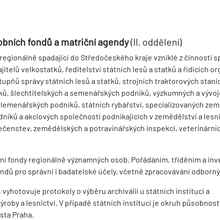
bních fondů a matriční agendy
(II. oddělení)
regionálně spadající do Středočeského kraje vzniklé z činnosti s
telů velkostatků, ředitelství státních lesů a statků a řídících o
upňů správy státních lesů a statků, strojních traktorových stani
ů, šlechtitelských a semenářských podniků, výzkumných a vývo
plemenářských podniků, státních rybářství, specializovaných ze
iků a akciových společností podnikajících v zemědělství a lesni
ečenstev, zemědělských a potravinářských inspekcí, veterinárníc
bní fondy regionálně významných osob. Pořádáním, tříděním a inv
ndů pro správní i badatelské účely, včetně zpracovávání odborný
 vyhotovuje protokoly o výběru archiválií u státních institucí a
oby a lesnictví. V případě státních institucí je okruh působnost
sta Praha.