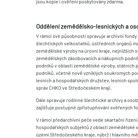
jsou kopie i ověření poskytovány zdarma.
Oddělení zemědělsko-lesnických a oso
V rámci své působnosti spravuje archivní fondy 
šlechtických velkostatků, ústředních orgánů maji
zemědělské výroby na úrovni kraje, nejnižších st
zemědělských zásobovacích a nákupních podnik
podniků v oblasti zemědělské výroby, státních 
podniků, včetně nově vzniklých soukromých podn
lesních a hospodářských družstev, lesních spol
správ CHKO ve Středočeském kraji.
Dále spravuje rodinné šlechtické archivy a oso
zajišťuje postupné zpřístupňování svěřených fo
V rámci předarchivní péče vede skartační řízení,
hospodářských subjektů z oblasti zemědělské výr
území Středočeského kraje, nýbrž i hlavního mě