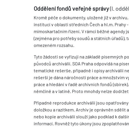
Oddělení fondů veřejné správy
(I. oddě
Kromě péče o dokumenty, uložené již v archivu, 
institucí v oblasti středních Čech a hl.m. Prahy -
mimoskartačním řízení. V rámci běžné agendy j
(zejména pro potřeby soudů a státních úřadů), t
omezeném rozsahu.
Tyto žádosti se vyřizují na základě písemných p
původců archiválií. SOA Praha odpovídá na písem
tematické rešerše, případně i opisy archiválií n
rešerší je dána náročností práce a množstvím vy
práce a hledání v řadě archivních fondů (sbírek).
němčině a v latině. Proto mnohdy nelze dodržet
Případné reprodukce archiválií jsou opatřovány c
doložkou a razítkem. Archiv je oprávněn sdělit a p
nebo kopie archiválií slouží jako podklad k dal
informací. Rovněž tyto úkony jsou zpoplatňová