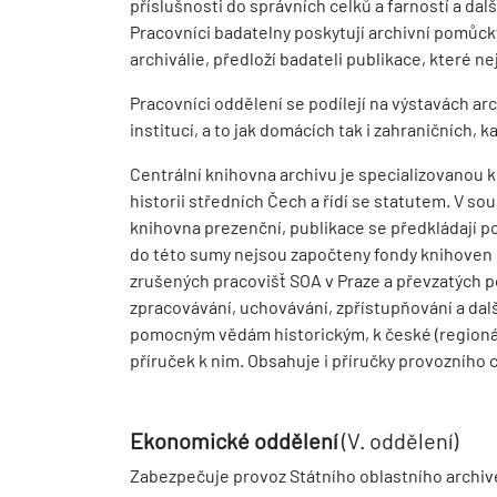
příslušnosti do správních celků a farností a dalš
Pracovníci badatelny poskytují archivní pomůcky 
archiválie, předloží badateli publikace, které ne
Pracovníci oddělení se podílejí na výstavách arc
institucí, a to jak domácích tak i zahraničních,
Centrální knihovna archivu je specializovanou 
historii středních Čech a řídí se statutem. V s
knihovna prezenční, publikace se předkládají po
do této sumy nejsou započteny fondy knihoven 
zrušených pracovišť SOA v Praze a převzatých 
zpracovávání, uchovávání, zpřístupňování a dalš
pomocným vědám historickým, k české (regionál
příruček k nim. Obsahuje i příručky provozního 
Ekonomické oddělení
(V. oddělení)
Zabezpečuje provoz Státního oblastního archive