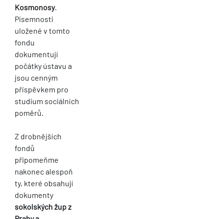
Kosmonosy
.
Písemnosti
uložené v tomto
fondu
dokumentují
počátky ústavu a
jsou cenným
příspěvkem pro
studium sociálních
poměrů.
Z drobnějších
fondů
připomeňme
nakonec alespoň
ty, které obsahují
dokumenty
sokolských žup z
Prahy a