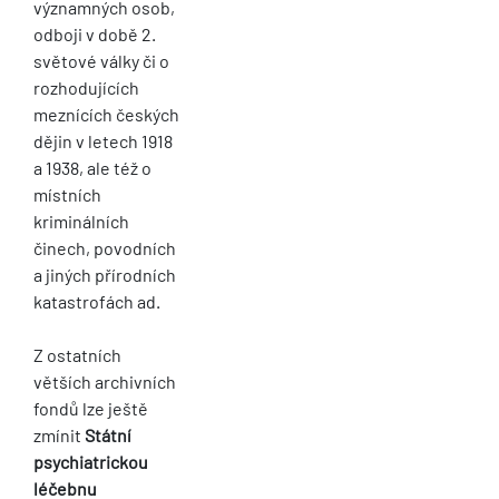
významných osob,
odboji v době 2.
světové války či o
rozhodujících
meznících českých
dějin v letech 1918
a 1938, ale též o
místních
kriminálních
činech, povodních
a jiných přírodních
katastrofách ad.
Z ostatních
větších archivních
fondů lze ještě
zmínit
Státní
psychiatrickou
léčebnu