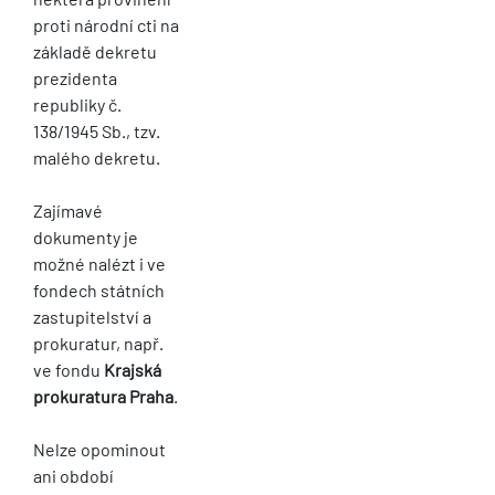
proti národní cti na
základě dekretu
prezidenta
republiky č.
138/1945 Sb., tzv.
malého dekretu.
Zajímavé
dokumenty je
možné nalézt i ve
fondech státních
zastupitelství a
prokuratur, např.
ve fondu
Krajská
prokuratura Praha
.
Nelze opominout
ani období