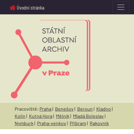
Úvodní stránka
Pracoviště:
Praha
|
Benešov
|
Beroun
|
Kladno
|
Kolín
|
Kutná Hora
|
Mělník
|
Mladá Boleslav
|
Nymburk
|
Praha-venkov
|
Příbram
|
Rakovník