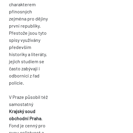
charakterem
přínosných
zejména pro dějiny
první republiky.
Přestože jsou tyto
spisy využívány
především
historiky a literáty,
jejich studiem se
často zabývají i
odborníci z řad
policie.
V Praze působil též
samostatný
Krajský soud
obchodní Praha
.
Fond je cenný pro
svou celistvost a