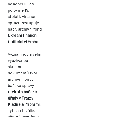
na konci 18. a v 1.
polovině 19.
století. Finanční
správu zastupuje
např. archivní fond
Okresní finanční
ředitelství Praha
.
Významnou a velmi
využívanou
skupinu
dokumentů tvoří
archivní fondy
báňské správy –
revírní a báňské
úřady v Praze,
Kladně a Příbrami
.
Tyto archiválie,
včetně map, jsou