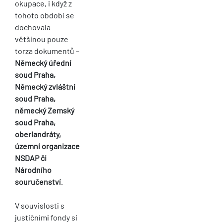
okupace, i když z
tohoto období se
dochovala
většinou pouze
torza dokumentů –
Německý úřední
soud Praha,
Německý zvláštní
soud Praha,
německý Zemský
soud Praha,
oberlandráty,
územní organizace
NSDAP či
Národního
souručenství
.
V souvislosti s
justičními fondy si