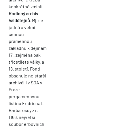
konkrétně zmínit
Rodinný archiv
Valdštejnů
. Mj. se
jedná o velmi
cennou
pramennou
základnu k dějinám
17., zejména pak
třicetileté války, a
18. století. Fond
obsahuje nejstarší
archiválii v SOA v
Praze –
pergamenovou
listinu Fridricha I.
Barbarossy z r.
1166, největší
soubor erbovních