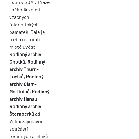
listin v SOA v Praze
i několik velmi
vzácných
faleristických
památek. Dále je
třeba na tomto
místě uvést
R
odinný archiv
Chotků, Rodinný
archiv Thurn-
Taxisů, Rodinný
archiv Clam-
Martiniců, Rodinný
archiv Hanau,
Rodinný archiv
Šternberků
ad.
Velmi zajímavou
součástí
rodinných archivů