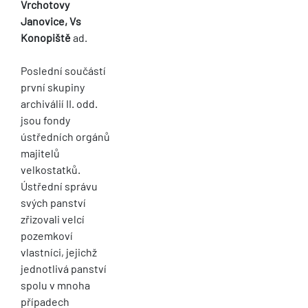
Vrchotovy
Janovice, Vs
Konopiště
ad.
Poslední součástí
první skupiny
archiválií II. odd.
jsou fondy
ústředních orgánů
majitelů
velkostatků.
Ústřední správu
svých panství
zřizovali velcí
pozemkoví
vlastníci, jejichž
jednotlivá panství
spolu v mnoha
případech