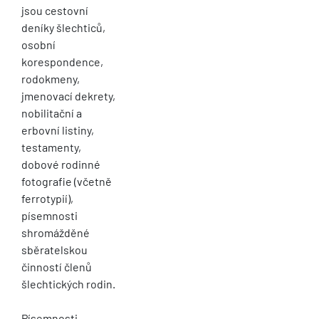
jsou cestovní
deníky šlechticů,
osobní
korespondence,
rodokmeny,
jmenovací dekrety,
nobilitační a
erbovní listiny,
testamenty,
dobové rodinné
fotografie (včetně
ferrotypií),
písemnosti
shromážděné
sběratelskou
činností členů
šlechtických rodin.
Písemnosti