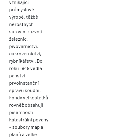
vznikající
průmyslové
výrobě, těžbě
nerostných
surovin, rozvoji
železnic,
pivovarnictví,
cukrovarnictví,
rybníkářství. Do
roku 1848 vedla
panství
prvoinstanční
správu soudní.
Fondy velkostatků
rovněž obsahují
písemnosti
katastrální povahy
– soubory map a
plánů a velké