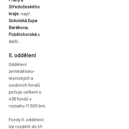
Středočeského
kraje
, např.
Sokolská župa
Barákova,
Pobělohorská
a
další.
II. oddělení
Oddělení
zemědělsko-
lesnických a
osobních fondů
pečuje celkem o
438 fondů v
rozsahu 11.500 bm.
Fondy II. oddělení
lze rozdělit do tří