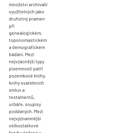
množství archiválií
využitelných jako
druhotný pramen
při
genealogickém,
toponomastickém
a demografickém
bádání. Mezi
nejvzácnější typy
písemností patří
pozemkové knihy,
knihy svatebních
smluv a
testamentů,
urbáře, soupisy
poddaných. Mezi
nejvýznamnější
velkostatkové
fondy uložené v