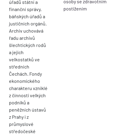
osoby se zdravotním
úřadů státní a
postižením
finanční správy,
báňských úřadů a
justičních orgánů.
Archiv uchovává
řadu archivů
šlechtických rodů
a jejich
velkostatků ve
středních
Čechách. Fondy
ekonomického
charakteru vzniklé
z činnosti velkých
podniků a
peněžních ústavů
z Prahy i z
průmyslové
středočeské