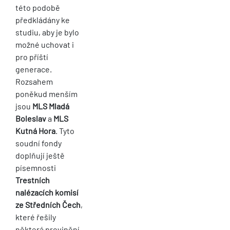
této podobě
předkládány ke
studiu, aby je bylo
možné uchovat i
pro příští
generace.
Rozsahem
poněkud menším
jsou
MLS Mladá
Boleslav
a
MLS
Kutná Hora
. Tyto
soudní fondy
doplňují ještě
písemnosti
Trestních
nalézacích komisí
ze Středních Čech
,
které řešily
některá provinění