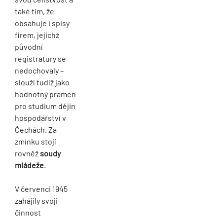
také tím, že
obsahuje i spisy
firem, jejichž
původní
registratury se
nedochovaly –
slouží tudíž jako
hodnotný pramen
pro studium dějin
hospodářství v
Čechách. Za
zmínku stojí
rovněž
soudy
mládeže
.
V červenci 1945
zahájily svoji
činnost