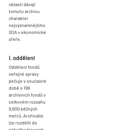
oblasti dávají
tomuto archivu
charakter
nejvýznamnějšího
SOA v ekonomické
sféře.
I. oddělení
Oddělení fondů
veřejné správy
pečuje v současné
době o 199
archivních fondů v
celkovém rozsahu
9.600 běžných
metrů. Archiválie
lze rozdělit do
několika hlavních