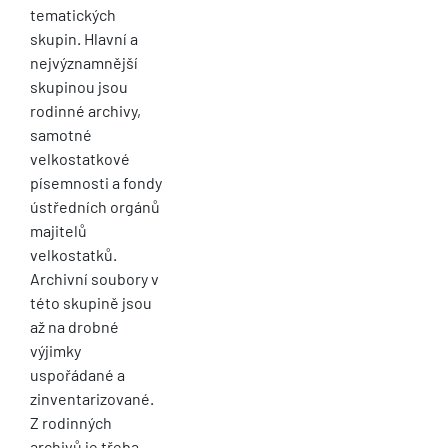
tematických
skupin. Hlavní a
nejvýznamnější
skupinou jsou
rodinné archivy,
samotné
velkostatkové
písemnosti a fondy
ústředních orgánů
majitelů
velkostatků.
Archivní soubory v
této skupině jsou
až na drobné
výjimky
uspořádané a
zinventarizované.
Z rodinných
archivů je třeba