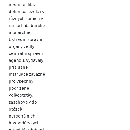
nesousedila,
dokonce ležela i v
různých zemích v
rámci habsburské
monarchie.
Ústřední správní
orgány vedly
centrální správní
agendu, vydávaly
příslušné
instrukce závazné
pro všechny
podřízené
velkostatky,
zasahovaly do
otázek
personálních i
hospodářských,
prováděly dohled