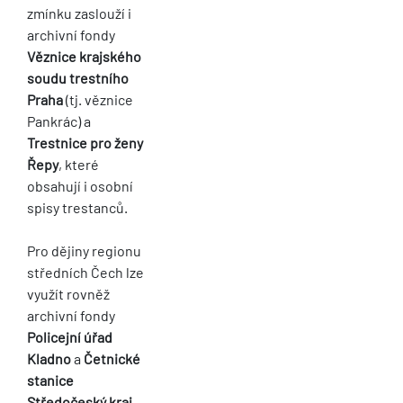
zmínku zaslouží i
archivní fondy
Věznice krajského
soudu trestního
Praha
(tj. věznice
Pankrác) a
Trestnice pro ženy
Řepy
, které
obsahují i osobní
spisy trestanců.
Pro dějiny regionu
středních Čech lze
využít rovněž
archivní fondy
Policejní úřad
Kladno
a
Četnické
stanice
Středočeský kraj
,