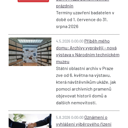
prázdnin
Termíny uzavření badatelen v
době od 1. července do 31.
srpna 2026
Příběh mého
4.5.2026 0:00:00
domu: Archivy vyprávějí - nová
výstava v Národním technickém
muzeu
Státní oblastní archiv v Praze
zve od 6. května na výstavu,
která návštěvníkům ukáže, jak
pomocí archivních pramenů
objevovat historii domů a
dalších nemovitostí.
Oznámení o
5.8.2026 0:00:00
vyhlášení výběrového řízení