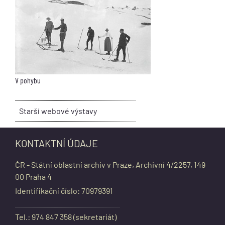
V pohybu
Starší webové výstavy
KONTAKTNÍ ÚDAJE
ČR - Státní oblastní archiv v Praze, Archivní 4/2257, 149
00 Praha 4
Identifikační číslo: 70979391
Tel.: 974 847 358 (sekretariát)