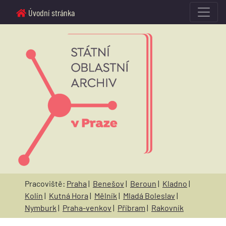
Úvodní stránka
Pracoviště:
Praha
|
Benešov
|
Beroun
|
Kladno
|
Kolín
|
Kutná Hora
|
Mělník
|
Mladá Boleslav
|
Nymburk
|
Praha-venkov
|
Příbram
|
Rakovník