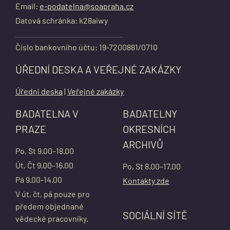
Email:
e-podatelna@soapraha.cz
Datová schránka: k28aiwy
Číslo bankovního účtu: 19-7200881/0710
ÚŘEDNÍ DESKA A VEŘEJNÉ ZAKÁZKY
Úřední deska
|
Veřejné zakázky
BADATELNA V
BADATELNY
PRAZE
OKRESNÍCH
ARCHIVŮ
Po, St 9.00–18.00
Út, Čt 9.00–16.00
Po, St 8.00–17.00
Pá 9.00-14.00
Kontakty zde
V út, čt, pá pouze pro
předem objednané
SOCIÁLNÍ SÍTĚ
vědecké pracovníky.