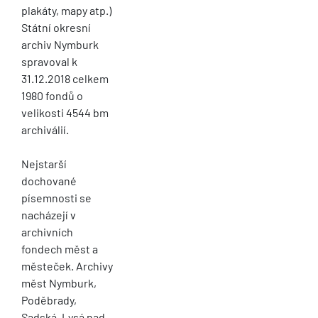
plakáty, mapy atp.)
Státní okresní
archiv Nymburk
spravoval k
31.12.2018 celkem
1980 fondů o
velikosti 4544 bm
archiválií.
Nejstarší
dochované
písemnosti se
nacházejí v
archivních
fondech měst a
městeček. Archivy
měst Nymburk,
Poděbrady,
Sadská, Lysá nad