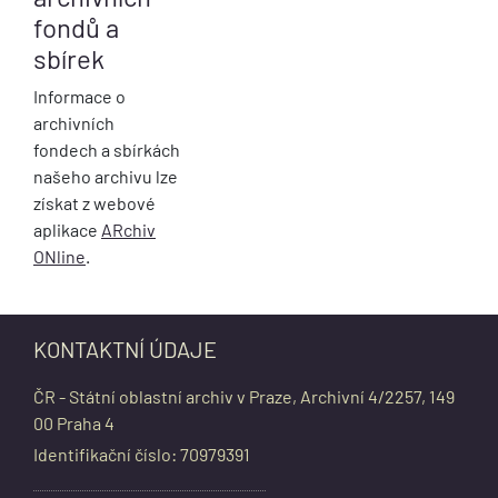
fondů a
sbírek
Informace o
archivních
fondech a sbírkách
našeho archivu lze
získat z webové
aplikace
ARchiv
ONline
.
KONTAKTNÍ ÚDAJE
ČR - Státní oblastní archiv v Praze, Archivní 4/2257, 149
00 Praha 4
Identifikační číslo: 70979391