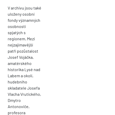
V archivu jsou také
uloženy osobní
fondy významných
osobností
spjatých s
regionem. Mezi
nejzajímavější
patří pozůstalost
Josef Vojáčka,
amatérského
historika Lysé nad
Labem a okolí,
hudebního
skladatele Josefa
Vlacha Vrutického,
Dmytro
Antonoviče,
profesora