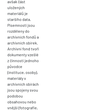
avšak část
uložených
materiálů je
staršího data.
Písemnosti jsou
rozděleny do
archivních fondů a
archivních sbírek.
Archivní fond tvoří
dokumenty vzešlé
z činnosti jednoho
původce
(instituce, osoby),
materiály v
archivních sbírách
jsou spojeny svou
podobou
obsahovou nebo
vnější (fotografie,