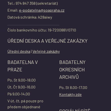
Tel.: 974 847 358 (sekretariát)
Email:
e-podatelna@soapraha.cz
Datová schránka: k28aiwy
Číslo bankovního účtu: 19-7200881/0710
ÚŘEDNÍ DESKA A VEŘEJNÉ ZAKÁZKY
Úřední deska
|
Veřejné zakázky
BADATELNA V
BADATELNY
PRAZE
OKRESNÍCH
ARCHIVŮ
Po, St 9.00–18.00
Út, Čt 9.00–16.00
Po, St 8.00–17.00
Pá 9.00-14.00
Kontakty zde
V út, čt, pá pouze pro
předem objednané