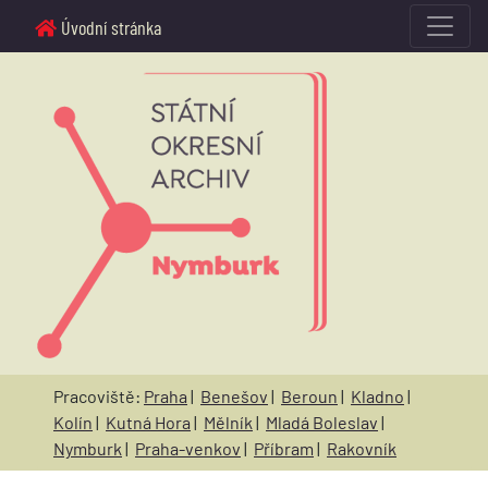
Úvodní stránka
Pracoviště:
Praha
|
Benešov
|
Beroun
|
Kladno
|
Kolín
|
Kutná Hora
|
Mělník
|
Mladá Boleslav
|
Nymburk
|
Praha-venkov
|
Příbram
|
Rakovník