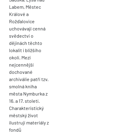
Labem, Městec
Králové a
Rožďalovice
uchovávají cenná
svědectví o
dějinách těchto
lokalit i bližšího
okolí. Mezi
nejcennější
dochované
archiválie patří tzv.
smolná kniha
města Nymburka z
16. a 17. století.
Charakteristický
městský život
ilustrují materiály z
fondů