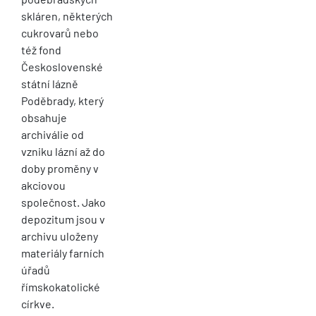
skláren, některých
cukrovarů nebo
též fond
Československé
státní lázně
Poděbrady, který
obsahuje
archiválie od
vzniku lázní až do
doby proměny v
akciovou
společnost. Jako
depozitum jsou v
archivu uloženy
materiály farních
úřadů
římskokatolické
církve.