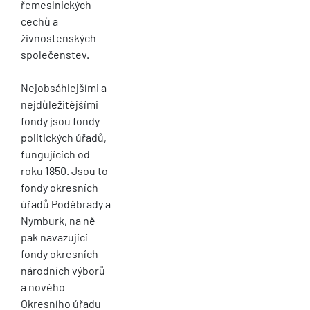
řemeslnických
cechů a
živnostenských
společenstev.
Nejobsáhlejšími a
nejdůležitějšími
fondy jsou fondy
politických úřadů,
fungujících od
roku 1850. Jsou to
fondy okresních
úřadů Poděbrady a
Nymburk, na ně
pak navazující
fondy okresních
národních výborů
a nového
Okresního úřadu