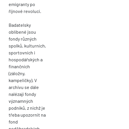
emigranty po
říjnové revoluci.
Badatelsky
oblíbené jsou
fondy různých
spolků, kulturních,
sportovních i
hospodářských a
finančních
(záložny,
kampeličky). V
archivu se dále
nalézají fondy
významných
podniků, z nichž je
třeba upozornit na
fond
poděbradských