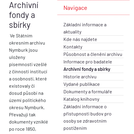
Archivní
Navigace
fondy a
sbírky
Základní informace a
aktuality
Ve Státním
Kde nás najdete
okresním archivu
Kontakty
Nymburk jsou
Působnost a členění archivu
uloženy
Informace pro badatele
písemnosti vzešlé
Archivní fondy a sbírky
z činnosti institucí
Historie archivu
a osobností, které
Vydané publikace
existovaly či
Dokumenty a formuláře
dosud působí na
Katalog knihovny
území politického
Základní informace o
okresu Nymburk.
přístupnosti budov pro
Převažují tak
osoby se zdravotním
dokumenty vzniklé
postižením
po roce 1850,