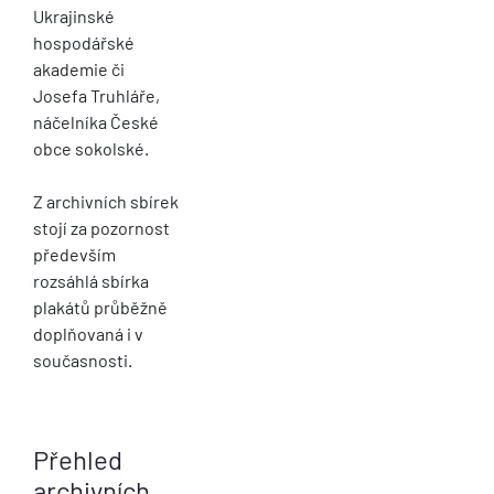
Ukrajinské
hospodářské
akademie či
Josefa Truhláře,
náčelníka České
obce sokolské.
Z archivních sbírek
stojí za pozornost
především
rozsáhlá sbírka
plakátů průběžně
doplňovaná i v
současnosti.
Přehled
archivních