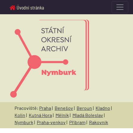
Úvodní stránka
Pracoviště:
Praha
|
Benešov
|
Beroun
|
Kladno
|
Kolín
|
Kutná Hora
|
Mělník
|
Mladá Boleslav
|
Nymburk
|
Praha-venkov
|
Příbram
|
Rakovník