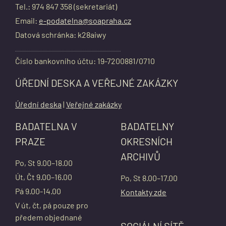
Tel.: 974 847 358 (sekretariát)
Email:
e-podatelna@soapraha.cz
Datová schránka: k28aiwy
Číslo bankovního účtu: 19-7200881/0710
ÚŘEDNÍ DESKA A VEŘEJNÉ ZAKÁZKY
Úřední deska
|
Veřejné zakázky
BADATELNA V
BADATELNY
PRAZE
OKRESNÍCH
ARCHIVŮ
Po, St 9.00–18.00
Út, Čt 9.00–16.00
Po, St 8.00–17.00
Pá 9.00-14.00
Kontakty zde
V út, čt, pá pouze pro
předem objednané