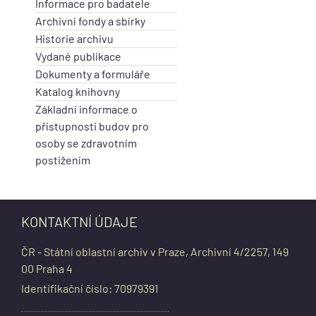
Informace pro badatele
Archivní fondy a sbírky
Historie archivu
Vydané publikace
Dokumenty a formuláře
Katalog knihovny
Základní informace o
přístupnosti budov pro
osoby se zdravotním
postižením
KONTAKTNÍ ÚDAJE
ČR - Státní oblastní archiv v Praze, Archivní 4/2257, 149
00 Praha 4
Identifikační číslo: 70979391