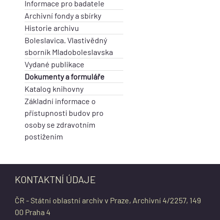
Informace pro badatele
Archivní fondy a sbírky
Historie archivu
Boleslavica. Vlastivědný
sborník Mladoboleslavska
Vydané publikace
Dokumenty a formuláře
Katalog knihovny
Základní informace o
přístupnosti budov pro
osoby se zdravotním
postižením
KONTAKTNÍ ÚDAJE
ČR - Státní oblastní archiv v Praze, Archivní 4/2257, 149
00 Praha 4