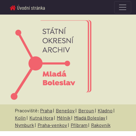
Úvodní stránka
Pracoviště:
Praha
|
Benešov
|
Beroun
|
Kladno
|
Kolín
|
Kutná Hora
|
Mělník
|
Mladá Boleslav
|
Nymburk
|
Praha-venkov
|
Příbram
|
Rakovník