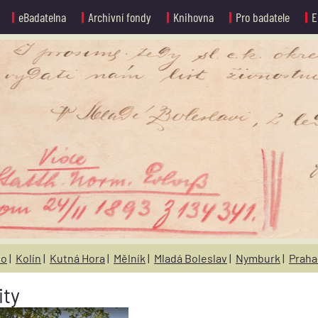
eBadatelna
Archivní fondy
Knihovna
Pro badatele
E
no
|
Kolín
|
Kutná Hora
|
Mělník
|
Mladá Boleslav
|
Nymburk
|
Praha
ity