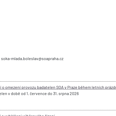
6, soka-mlada.boleslav@soapraha.cz
 o omezení provozu badatelen SOA v Praze během letních prázd
len v době od 1. července do 31. srpna 2026
o vyhlášení výběrového řízení