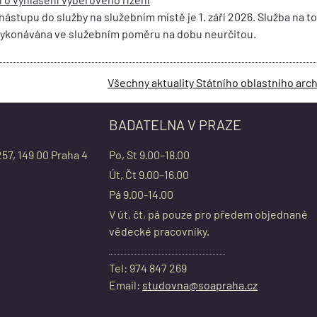
stupu do služby na služebním místě je 1. září 2026. Služba na t
vykonávána ve služebním poměru na dobu neurčitou.
Všechny aktuality Státního oblastního arch
BADATELNA V PRAZE
257, 149 00 Praha 4
Po, St 9.00–18.00
Út, Čt 9.00–16.00
Pá 9.00-14.00
V út, čt, pá pouze pro předem objednané
vědecké pracovníky.
Tel: 974 847 269
Email:
studovna@soapraha.cz