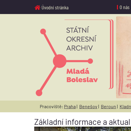
O nás
Úvodní stránka
Pracoviště:
Praha
|
Benešov
|
Beroun
|
Klad
Základní informace a aktual