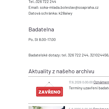
Tel.:326 722 244
Email: soka-mlada.boleslav@soapraha.cz
Datová schránka: k28aiwy
Badatelna
Po, St 8.00-17.00
Badatelské dotazy: tel. 326 722 244, 32102445
Aktuality z našeho archivu
Oznámení
17.6.2026 0:00:00
Termíny uzavření badate
Oznámení 