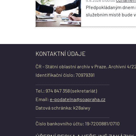
5.8.2026 0:00:00
Předpokládaným dnem ná
služebním místě bude 
KONTAKTNÍ ÚDAJE
ČR - Státní oblastní archiv v Praze, Archivní 4/2
Identifikační číslo: 70979391
Tel.: 974 847 358 (sekretariát)
Email:
e-podatelna@soapraha.cz
Datová schránka: k28aiwy
Číslo bankovního účtu: 19-7200881/0710