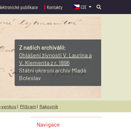
lektronické publikace
Kontakty
CZE
Z našich archiválií:
Ohlášení živnosti V. Laurina a
V. Klementa z r. 1896
Státní okresní archiv Mladá
Boleslav
-venkov
|
Příbram
|
Rakovník
Navigace