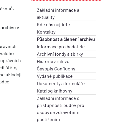
zákonů,
Základní informace a
aktuality
Kde nás najdete
 archivu v
Kontakty
Působnost a členění archivu
oprávních
Informace pro badatele
rvalého
Archivní fondy a sbírky
moprávních
Historie archivu
ydlištěm,
Časopis Confluens
se ukládají
Vydané publikace
vodce.
Dokumenty a formuláře
Katalog knihovny
Základní informace o
přístupnosti budov pro
osoby se zdravotním
postižením