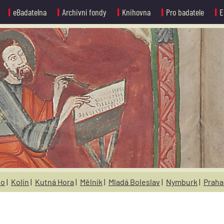
eBadatelna
Archivní fondy
Knihovna
Pro badatele
E
no
|
Kolín
|
Kutná Hora
|
Mělník
|
Mladá Boleslav
|
Nymburk
|
Praha