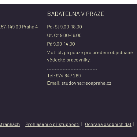
BADATELNA V PRAZE
257, 149 00 Praha 4
Po, St 9.00–18.00
Út, Čt 9.00–16.00
Pá 9.00-14.00
V út, čt, pá pouze pro předem objednané
vědecké pracovníky.
Tel: 974 847 269
Email:
studovna@soapraha.cz
stránkách
|
Prohlášení o přístupnosti
|
Ochrana osobních dat
|