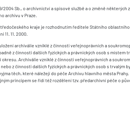
 499/2004 Sb., o archivnictví a spisové službě a o změně některých 
ho archivu v Praze.
tředočeského kraje je rozhodnutím ředitele Státního oblastního
 11. 11. 2000.
k uložení archiválie vzniklé z činnosti veřejnoprávních a soukrom
padně z činnosti dalších fyzických a právnických osob s místem t
 okresu. Archiválie vzniklé z činnosti veřejnoprávních a soukro
ebo z činnosti dalších fyzických a právnických osob s trvalým b
jma těch, které náležejí do péče Archivu hlavního města Prahy, 
jným principem se řídí též rozdělení tzv. předarchivní péče o pů