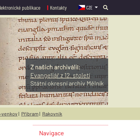
lektronické publikace
Kontakty
CZE
Z našich archiválií:
Evangeliář z 12. století
Státní okresní archiv Mělník
-venkov
|
Příbram
|
Rakovník
Navigace