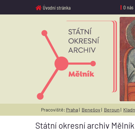
O nás
Úvodní stránka
Pracoviště:
Praha
|
Benešov
|
Beroun
|
Klad
Státní okresní archiv Mělník