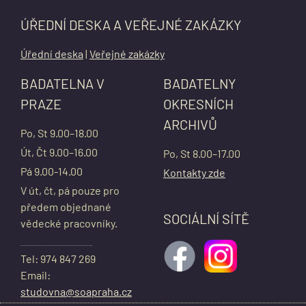
ÚŘEDNÍ DESKA A VEŘEJNÉ ZAKÁZKY
Úřední deska
|
Veřejné zakázky
BADATELNA V
BADATELNY
PRAZE
OKRESNÍCH
ARCHIVŮ
Po, St 9.00–18.00
Út, Čt 9.00–16.00
Po, St 8.00–17.00
Pá 9.00-14.00
Kontakty zde
V út, čt, pá pouze pro
předem objednané
SOCIÁLNÍ SÍTĚ
vědecké pracovníky.
Tel: 974 847 269
Email:
studovna@soapraha.cz