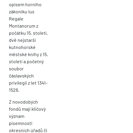
opisem horního
zákoníku Ius
Regale
Montanorum z
počátku 15. století,
dvě nejstarší
kutnohorské
městské knihy z 15.
století a početný
soubor
čáslavských
privilegií z let 1341-
1526.
Z novodobých
fondů mají klíčový
význam
písemnosti
okresních úřadů či