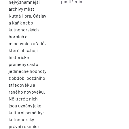
postižením
nejvýznamnější
archivy měst
Kutná Hora, Čáslav
a Kaňk nebo
kutnohorských
horních a
mincovních úřadů,
které obsahují
historické
prameny často
jedinečné hodnoty
z období pozdního
středověku a
raného novověku.
Některé z nich
jsou uznány jako
kulturní památky:
kutnohorský
právní rukopis s