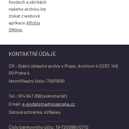
fondech a sbírkách
našeho archivu lze
získat z webové
aplikace
ARchiv
ONline
.
KONTAKTNÍ ÚDAJE
ČR - Státní oblastní archiv v Praze, Archivní 4/2257, 149
00 Praha 4
Identifikační číslo: 70979391
Tel.: 974 847 358 (sekretariát)
Email:
e-podatelna@soapraha.cz
Datová schránka: k28aiwy
Číslo bankovního účtu: 19-7200881/0710