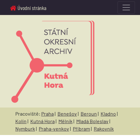
Úvodní stránka
Pracoviště:
Praha
|
Benešov
|
Beroun
|
Kladno
|
Kolín
|
Kutná Hora
|
Mělník
|
Mladá Boleslav
|
Nymburk
|
Praha-venkov
|
Příbram
|
Rakovník