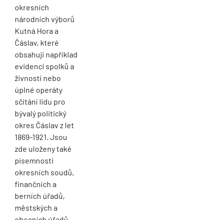
okresních
národních výborů
Kutná Hora a
Čáslav, které
obsahují například
evidenci spolků a
živností nebo
úplné operáty
sčítání lidu pro
bývalý politický
okres Čáslav z let
1869-1921. Jsou
zde uloženy také
písemnosti
okresních soudů,
finančních a
berních úřadů,
městských a
obecních úřadů