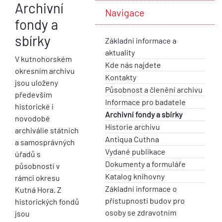
Archivní
Navigace
fondy a
sbírky
Základní informace a
aktuality
V kutnohorském
Kde nás najdete
okresním archivu
Kontakty
jsou uloženy
Působnost a členění archivu
především
Informace pro badatele
historické i
Archivní fondy a sbírky
novodobé
Historie archivu
archiválie státních
Antiqua Cuthna
a samosprávných
Vydané publikace
úřadů s
Dokumenty a formuláře
působností v
Katalog knihovny
rámci okresu
Základní informace o
Kutná Hora. Z
přístupnosti budov pro
historických fondů
osoby se zdravotním
jsou