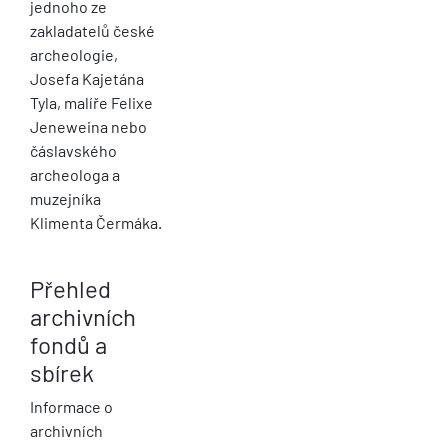
jednoho ze
zakladatelů české
archeologie,
Josefa Kajetána
Tyla, malíře Felixe
Jeneweina nebo
čáslavského
archeologa a
muzejníka
Klimenta Čermáka.
Přehled
archivních
fondů a
sbírek
Informace o
archivních