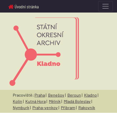
Úvodní stránka
Pracoviště:
Praha
|
Benešov
|
Beroun
|
Kladno
|
Kolín
|
Kutná Hora
|
Mělník
|
Mladá Boleslav
|
Nymburk
|
Praha-venkov
|
Příbram
|
Rakovník