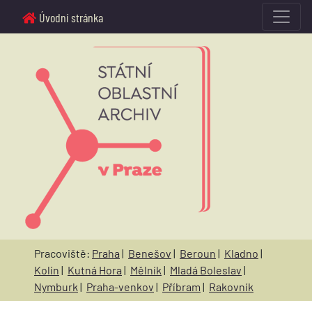
Úvodní stránka
Pracoviště:
Praha
|
Benešov
|
Beroun
|
Kladno
|
Kolín
|
Kutná Hora
|
Mělník
|
Mladá Boleslav
|
Nymburk
|
Praha-venkov
|
Příbram
|
Rakovník