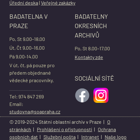
Úřední deska
|
Veřejné zakázky
BADATELNA V
BADATELNY
PRAZE
OKRESNÍCH
ARCHIVŮ
Po, St 9.00–18.00
Út, Čt 9.00–16.00
Po, St 8.00–17.00
Pá 9.00-14.00
Kontakty zde
V út, čt, pá pouze pro
předem objednané
SOCIÁLNÍ SÍTĚ
vědecké pracovníky.
Tel: 974 847 269
Email:
studovna@soapraha.cz
© 2019-2024 Státní oblastní archiv v Praze |
O
stránkách
|
Prohlášení o přístupnosti
|
Ochrana
osobních dat
|
Služební pošta
|
Intranet
|
Naše logo