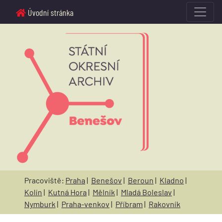
Úvodní stránka
Pracoviště:
Praha
|
Benešov
|
Beroun
|
Kladno
|
Kolín
|
Kutná Hora
|
Mělník
|
Mladá Boleslav
|
Nymburk
|
Praha-venkov
|
Příbram
|
Rakovník