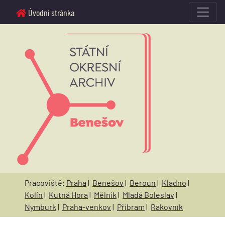
Úvodní stránka
Pracoviště:
Praha
|
Benešov
|
Beroun
|
Kladno
|
Kolín
|
Kutná Hora
|
Mělník
|
Mladá Boleslav
|
Nymburk
|
Praha-venkov
|
Příbram
|
Rakovník