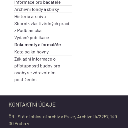
Informace pro badatele
Archivní fondy a sbírky
Historie archivu
Sborník vlastivědných prací
z Podblanicka
Vydané publikace
Dokumenty a formuláře
Katalog knihovny
Základní informace o
přístupnosti budov pro
osoby se zdravotním
postižením
KONTAKTNÍ ÚDAJE
ČR - Státní oblastní archiv v Praze, Archivní 4/2257, 149
00 Praha 4