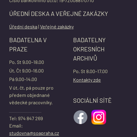
Číslo bankovního účtu: 19-7200881/0710
ÚŘEDNÍ DESKA A VEŘEJNÉ ZAKÁZKY
Úřední deska
|
Veřejné zakázky
BADATELNA V
BADATELNY
PRAZE
OKRESNÍCH
ARCHIVŮ
Po, St 9.00–18.00
Út, Čt 9.00–16.00
Po, St 8.00–17.00
Pá 9.00-14.00
Kontakty zde
V út, čt, pá pouze pro
předem objednané
SOCIÁLNÍ SÍTĚ
vědecké pracovníky.
Tel: 974 847 269
Email:
studovna@soapraha.cz