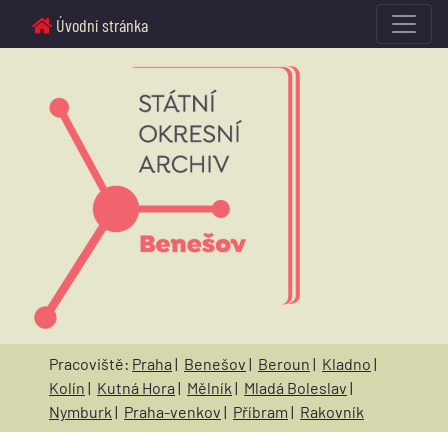
Úvodní stránka
Pracoviště:
Praha
|
Benešov
|
Beroun
|
Kladno
|
Kolín
|
Kutná Hora
|
Mělník
|
Mladá Boleslav
|
Nymburk
|
Praha-venkov
|
Příbram
|
Rakovník