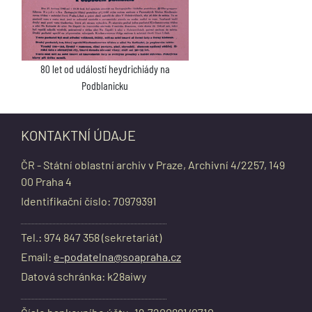
80 let od událostí heydrichiády na
Podblanicku
KONTAKTNÍ ÚDAJE
ČR - Státní oblastní archiv v Praze, Archivní 4/2257, 149
00 Praha 4
Identifikační číslo: 70979391
Tel.: 974 847 358 (sekretariát)
Email:
e-podatelna@soapraha.cz
Datová schránka: k28aiwy