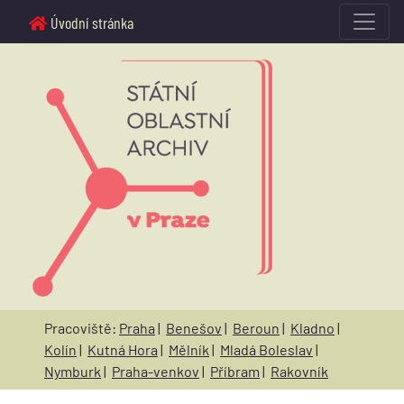
Úvodní stránka
Pracoviště:
Praha
|
Benešov
|
Beroun
|
Kladno
|
Kolín
|
Kutná Hora
|
Mělník
|
Mladá Boleslav
|
Nymburk
|
Praha-venkov
|
Příbram
|
Rakovník