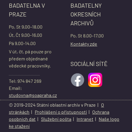
BADATELNA V
BADATELNY
PRAZE
OKRESNÍCH
ARCHIVŮ
Po, St 9.00–18.00
Út, Čt 9.00–16.00
Po, St 8.00–17.00
Pá 9.00-14.00
Kontakty zde
V út, čt, pá pouze pro
předem objednané
SOCIÁLNÍ SÍTĚ
vědecké pracovníky.
Tel: 974 847 269
Email:
studovna@soapraha.cz
© 2019-2024 Státní oblastní archiv v Praze |
O
stránkách
|
Prohlášení o přístupnosti
|
Ochrana
osobních dat
|
Služební pošta
|
Intranet
|
Naše logo
ke stažení