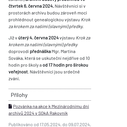
čtvrtek 6. června 2024.
Návštěvníci si v
prostorách archivu budou zároveň moci
prohlédnout genealogickou výstavu
Krok
za krokem za našimi (slavnými) předky.
Již v
úterý 4. června 2024
výstavu
Krok za
krokem za našimi (slavnými) předky
doprovodí
přednáška
Mgr. Martina
Sováka, která se uskuteční nejdříve od 10
hodin pro školy a
od 17 hodin pro širokou
veřejnost
. Návštěvníci jsou srdečně
zváni.
Přílohy
Pozvánka na akce k Mezinárodnímu dni
archivů 2024 v SOkA Rakovník
Publikováno od 17.05.2024, do 09.07.2024,