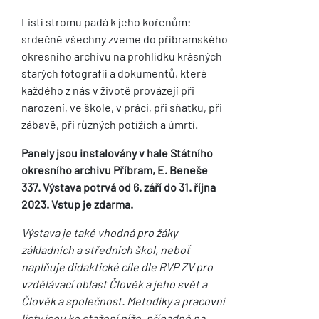
Listí stromu padá k jeho kořenům:
srdečně všechny zveme do příbramského
okresního archivu na prohlídku krásných
starých fotografií a dokumentů, které
každého z nás v životě provázejí při
narození, ve škole, v práci, při sňatku, při
zábavě, při různých potížích a úmrtí.
Panely jsou instalovány v hale Státního
okresního archivu Příbram, E. Beneše
337. Výstava potrvá od 6. září do 31. října
2023. Vstup je zdarma.
Výstava je také vhodná pro žáky
základních a středních škol, neboť
naplňuje didaktické cíle dle RVP ZV pro
vzdělávací oblast Člověk a jeho svět a
Člověk a společnost. Metodiky a pracovní
listy jsou ke stažení níže, případně na