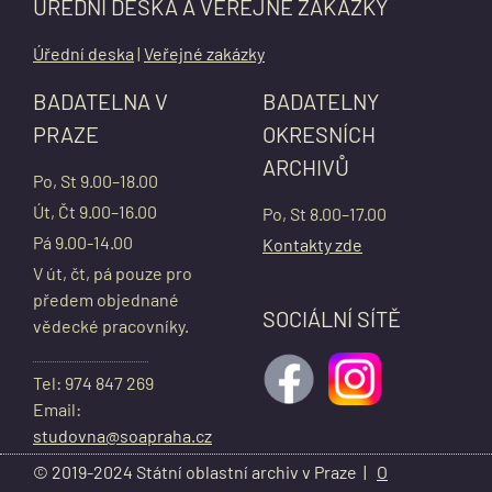
ÚŘEDNÍ DESKA A VEŘEJNÉ ZAKÁZKY
Úřední deska
|
Veřejné zakázky
BADATELNA V
BADATELNY
PRAZE
OKRESNÍCH
ARCHIVŮ
Po, St 9.00–18.00
Út, Čt 9.00–16.00
Po, St 8.00–17.00
Pá 9.00-14.00
Kontakty zde
V út, čt, pá pouze pro
předem objednané
SOCIÁLNÍ SÍTĚ
vědecké pracovníky.
Tel: 974 847 269
Email:
studovna@soapraha.cz
© 2019-2024 Státní oblastní archiv v Praze |
O