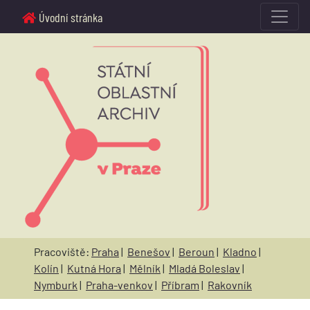
Úvodní stránka
Pracoviště:
Praha
|
Benešov
|
Beroun
|
Kladno
|
Kolín
|
Kutná Hora
|
Mělník
|
Mladá Boleslav
|
Nymburk
|
Praha-venkov
|
Příbram
|
Rakovník