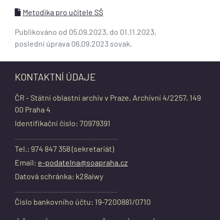
Metodika pro učitele SŠ
Publikováno od 05.09.2023, do 01.11.2023,
poslední úprava 06.09.2023 sovak.
KONTAKTNÍ ÚDAJE
ČR - Státní oblastní archiv v Praze, Archivní 4/2257, 149
00 Praha 4
Identifikační číslo: 70979391
Tel.: 974 847 358 (sekretariát)
Email:
e-podatelna@soapraha.cz
Datová schránka: k28aiwy
Číslo bankovního účtu: 19-7200881/0710