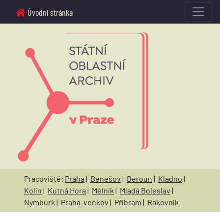
Úvodní stránka
Pracoviště:
Praha
|
Benešov
|
Beroun
|
Kladno
|
Kolín
|
Kutná Hora
|
Mělník
|
Mladá Boleslav
|
Nymburk
|
Praha-venkov
|
Příbram
|
Rakovník