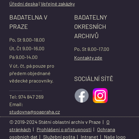
Úřední deska
|
Veřejné zakázky
BADATELNA V
BADATELNY
PRAZE
OKRESNÍCH
ARCHIVŮ
Po, St 9.00–18.00
Út, Čt 9.00–16.00
Po, St 8.00–17.00
Pá 9.00-14.00
Kontakty zde
V út, čt, pá pouze pro
předem objednané
SOCIÁLNÍ SÍTĚ
vědecké pracovníky.
Tel: 974 847 269
Email:
studovna@soapraha.cz
© 2019-2024 Státní oblastní archiv v Praze |
O
stránkách
|
Prohlášení o přístupnosti
|
Ochrana
osobních dat
|
Služební pošta
|
Intranet
|
Naše logo