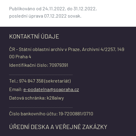
Publikováno od 24.11.2022, do 31.12.2022,
poslední úprava 07.12.2022 sovak.
KONTAKTNÍ ÚDAJE
ČR - Státní oblastní archiv v Praze, Archivní 4/2257, 149
00 Praha 4
Identifikační číslo: 70979391
Tel.: 974 847 358 (sekretariát)
Email:
e-podatelna@soapraha.cz
Datová schránka: k28aiwy
Číslo bankovního účtu: 19-7200881/0710
ÚŘEDNÍ DESKA A VEŘEJNÉ ZAKÁZKY