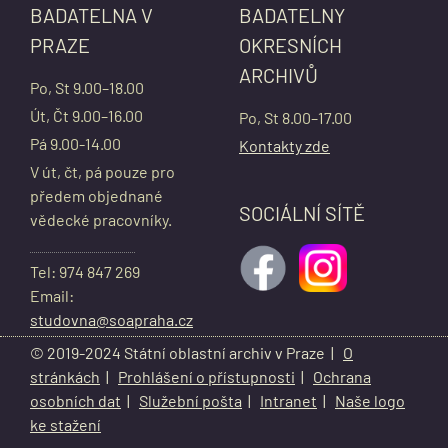
BADATELNA V
BADATELNY
PRAZE
OKRESNÍCH
ARCHIVŮ
Po, St 9.00–18.00
Út, Čt 9.00–16.00
Po, St 8.00–17.00
Pá 9.00-14.00
Kontakty zde
V út, čt, pá pouze pro
předem objednané
SOCIÁLNÍ SÍTĚ
vědecké pracovníky.
Tel: 974 847 269
Email:
studovna@soapraha.cz
© 2019-2024 Státní oblastní archiv v Praze |
O
stránkách
|
Prohlášení o přístupnosti
|
Ochrana
osobních dat
|
Služební pošta
|
Intranet
|
Naše logo
ke stažení