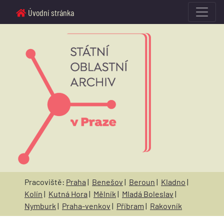
Úvodní stránka
Pracoviště:
Praha
|
Benešov
|
Beroun
|
Kladno
|
Kolín
|
Kutná Hora
|
Mělník
|
Mladá Boleslav
|
Nymburk
|
Praha-venkov
|
Příbram
|
Rakovník