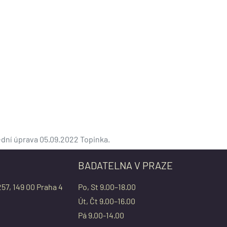
ední úprava 05.09.2022 Topinka.
BADATELNA V PRAZE
257, 149 00 Praha 4
Po, St 9.00–18.00
Út, Čt 9.00–16.00
Pá 9.00-14.00