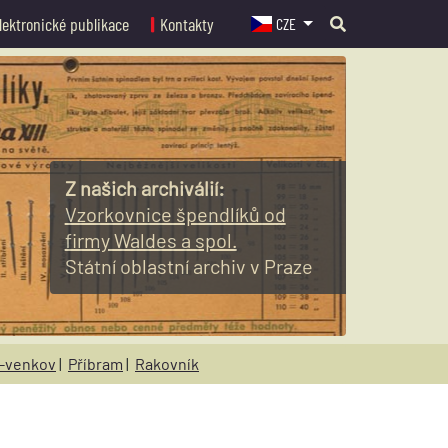
lektronické publikace
Kontakty
CZE
Z našich archiválií:
Vzorkovnice špendlíků od
firmy Waldes a spol.
Státní oblastní archiv v Praze
-venkov
|
Příbram
|
Rakovník