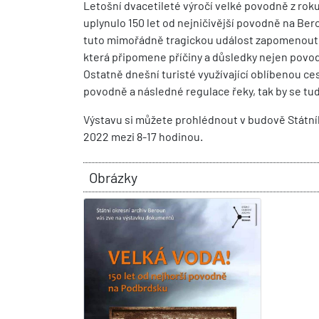
Letošní dvacetileté výročí velké povodně z roku
uplynulo 150 let od nejničivější povodně na Bero
tuto mimořádně tragickou událost zapomenout do
která připomene příčiny a důsledky nejen povodn
Ostatně dnešní turisté využívající oblíbenou c
povodně a následné regulace řeky, tak by se tud
Výstavu si můžete prohlédnout v budově Státního
2022 mezi 8-17 hodinou.
Obrázky