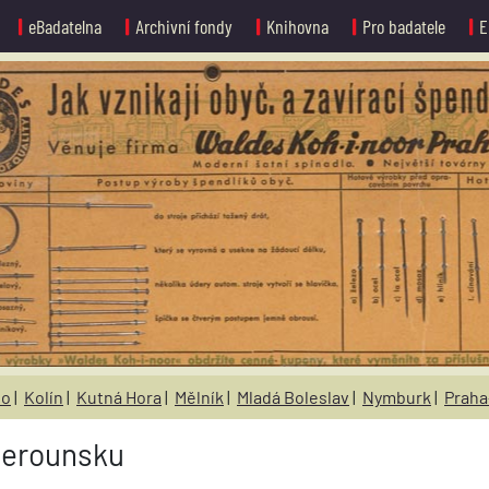
eBadatelna
Archivní fondy
Knihovna
Pro badatele
E
no
|
Kolín
|
Kutná Hora
|
Mělník
|
Mladá Boleslav
|
Nymburk
|
Praha
Berounsku