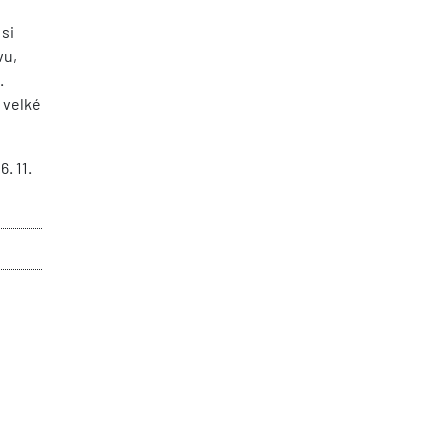
 si
vu,
.
 velké
. 11.