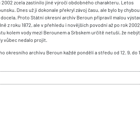
 2002 zcela zastínilo jiné výročí obdobného charakteru. Letos
unsku. Dnes už jí dokonale překryl závoj času, ale bylo by chybou
cela. Proto Státní okresní archiv Beroun připravil malou výsta
ě z roku 1872, ale v přehledu i novějších povodní až po rok 2002
estu kolem vody mezi Berounem a Srbskem určitě netuší, že nebýt
y vůbec nedalo projít.
 okresního archivu Beroun každé pondělí a středu od 12. 9. do 16