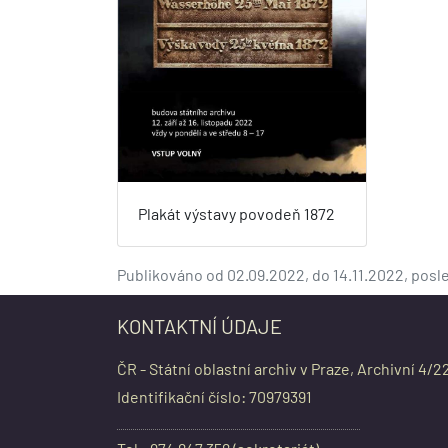
Plakát výstavy povodeň 1872
Publikováno od 02.09.2022, do 14.11.2022, posl
KONTAKTNÍ ÚDAJE
ČR - Státní oblastní archiv v Praze, Archivní 4/2
Identifikační číslo: 70979391