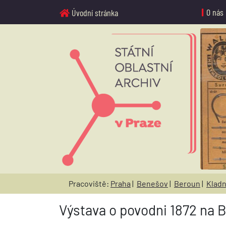
O nás
Úvodní stránka
Pracoviště:
Praha
|
Benešov
|
Beroun
|
Klad
Výstava o povodni 1872 na 