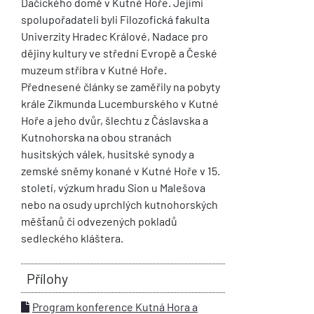
Dačického domě v Kutné Hoře. Jejími
spolupořadateli byli Filozofická fakulta
Univerzity Hradec Králové, Nadace pro
dějiny kultury ve střední Evropě a České
muzeum stříbra v Kutné Hoře.
Přednesené články se zaměřily na pobyty
krále Zikmunda Lucemburského v Kutné
Hoře a jeho dvůr, šlechtu z Čáslavska a
Kutnohorska na obou stranách
husitských válek, husitské synody a
zemské sněmy konané v Kutné Hoře v 15.
století, výzkum hradu Sion u Malešova
nebo na osudy uprchlých kutnohorských
měšťanů či odvezených pokladů
sedleckého kláštera.
Přílohy
Program konference Kutná Hora a