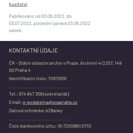
husitství
Publikováno od 03.06.2022, do
03.07.2022, poslední úprava 03.06.2022
vanek.
KONTAKTNÍ ÚDAJE
ČR - Státní oblastní archiv v Praze, Archivní 4/2257, 149
00 Praha 4
Identifikační číslo: 70979391
Tel.: 974 847 358 (sekretariát)
Email:
e-podatelna@soapraha.cz
Datová schránka: k28aiwy
Číslo bankovního účtu: 19-7200881/0710