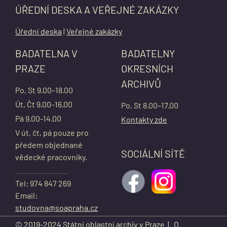
ÚŘEDNÍ DESKA A VEŘEJNÉ ZAKÁZKY
Úřední deska
|
Veřejné zakázky
BADATELNA V
BADATELNY
PRAZE
OKRESNÍCH
ARCHIVŮ
Po, St 9.00–18.00
Út, Čt 9.00–16.00
Po, St 8.00–17.00
Pá 9.00-14.00
Kontakty zde
V út, čt, pá pouze pro
předem objednané
SOCIÁLNÍ SÍTĚ
vědecké pracovníky.
Tel: 974 847 269
Email:
studovna@soapraha.cz
© 2019-2024 Státní oblastní archiv v Praze |
O