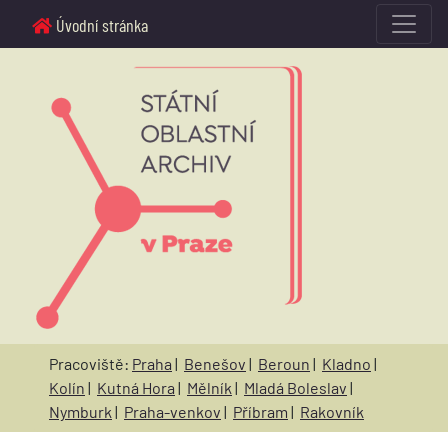
Úvodní stránka
Pracoviště:
Praha
|
Benešov
|
Beroun
|
Kladno
|
Kolín
|
Kutná Hora
|
Mělník
|
Mladá Boleslav
|
Nymburk
|
Praha-venkov
|
Příbram
|
Rakovník