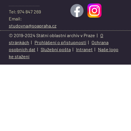
Tel: 974 847 269
Email:
studovna@soapraha.cz
© 2019-2024 Státní oblastní archiv v Praze |
O
stránkách
|
Prohlášení o přístupnosti
|
Ochrana
osobních dat
|
Služební pošta
|
Intranet
|
Naše logo
ke stažení