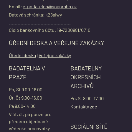
Email:
e-podatelna@soapraha.cz
Datová schránka: k28aiwy
Číslo bankovního účtu: 19-7200881/0710
ÚŘEDNÍ DESKA A VEŘEJNÉ ZAKÁZKY
Úřední deska
|
Veřejné zakázky
BADATELNA V
BADATELNY
PRAZE
OKRESNÍCH
ARCHIVŮ
Po, St 9.00–18.00
Út, Čt 9.00–16.00
Po, St 8.00–17.00
Pá 9.00-14.00
Kontakty zde
V út, čt, pá pouze pro
předem objednané
SOCIÁLNÍ SÍTĚ
vědecké pracovníky.