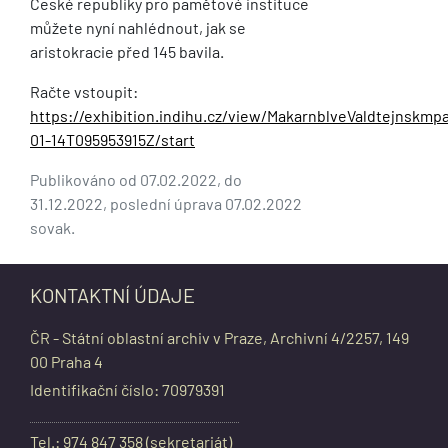
České republiky pro paměťové instituce
můžete nyní nahlédnout, jak se
aristokracie před 145 bavila.
Račte vstoupit:
https://exhibition.indihu.cz/view/MakarnblveValdtejnskmp
01-14T095953915Z/start
Publikováno od 07.02.2022, do
31.12.2022, poslední úprava 07.02.2022
sovak.
KONTAKTNÍ ÚDAJE
ČR - Státní oblastní archiv v Praze, Archivní 4/2257, 149
00 Praha 4
Identifikační číslo: 70979391
Tel.: 974 847 358 (sekretariát)