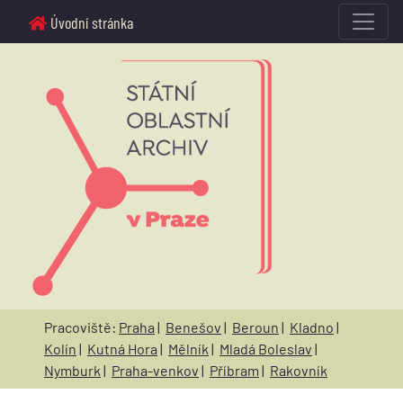
Úvodní stránka
Pracoviště:
Praha
|
Benešov
|
Beroun
|
Kladno
|
Kolín
|
Kutná Hora
|
Mělník
|
Mladá Boleslav
|
Nymburk
|
Praha-venkov
|
Příbram
|
Rakovník