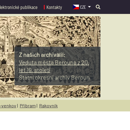
lektronické publikace
Kontakty
CZE
Z našich archiválií:
Veduta města Berouna z 20.
let 19. století
Státní okresní archiv Beroun
-venkov
|
Příbram
|
Rakovník