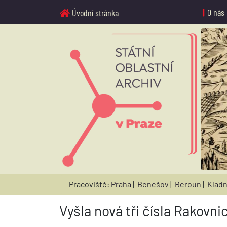
O nás
Úvodní stránka
Pracoviště:
Praha
|
Benešov
|
Beroun
|
Klad
Vyšla nová tři čísla Rakovn