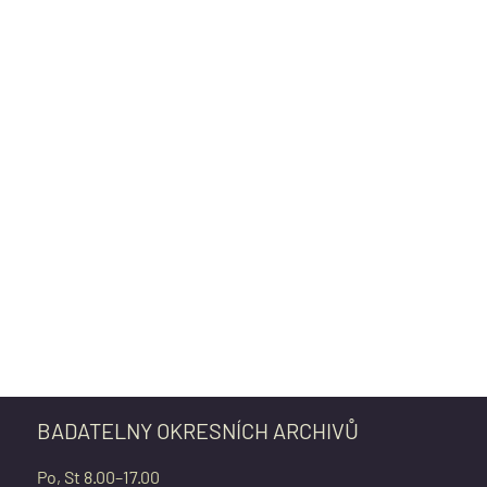
BADATELNY OKRESNÍCH ARCHIVŮ
Po, St 8.00–17.00