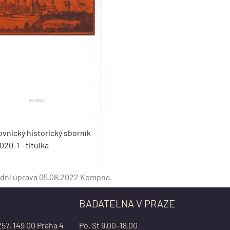
vnický historický sborník
020-1 - titulka
lední úprava 05.08.2022 Kempna.
BADATELNA V PRAZE
257, 149 00 Praha 4
Po, St 9.00–18.00