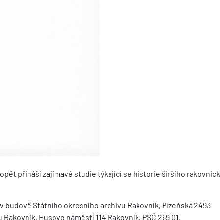
pět přináší zajímavé studie týkající se historie širšího rakovnic
t v budově Státního okresního archivu Rakovník, Plzeňská 2493
u Rakovník, Husovo náměstí 114 Rakovník, PSČ 269 01.