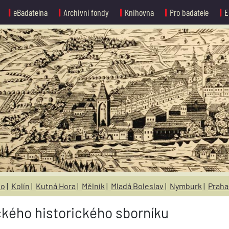
eBadatelna
Archivní fondy
Knihovna
Pro badatele
E
no
|
Kolín
|
Kutná Hora
|
Mělník
|
Mladá Boleslav
|
Nymburk
|
Praha
ického historického sborníku