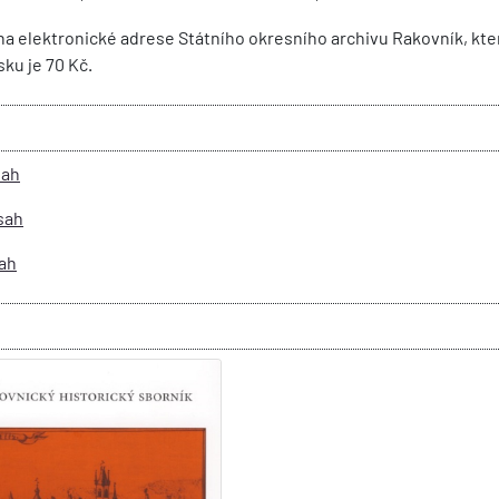
na elektronické adrese Státního okresního archivu Rakovník, kter
sku je 70 Kč.
sah
sah
sah