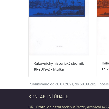
Rako
Rakovnický historický sborník
17-2
16-2019-2 - titulka
Publikováno od 30.07.2021, do 30.09.2021, pos
KONTAKTNÍ ÚDAJE
ČR - Státní oblastní archiv v Praze, Archivní 4/2