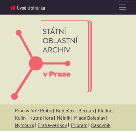
Úvodní stránka
Pracoviště:
Praha
|
Benešov
|
Beroun
|
Kladno
|
Kolín
|
Kutná Hora
|
Mělník
|
Mladá Boleslav
|
Nymburk
|
Praha-venkov
|
Příbram
|
Rakovník