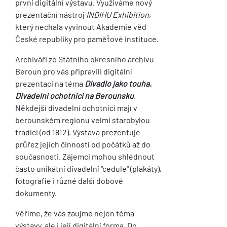
první digitální výstavu. Využíváme nový
prezentační nástroj
INDIHU Exhibition
,
který nechala vyvinout Akademie věd
České republiky pro paměťové instituce.
Archiváři ze Státního okresního archivu
Beroun pro vás připravili digitální
prezentaci na téma
Divadlo jako touha.
Divadelní ochotníci na Berounsku
.
Někdejší divadelní ochotníci mají v
berounském regionu velmi starobylou
tradici (od 1812). Výstava prezentuje
průřez jejich činností od počátků až do
současnosti. Zájemci mohou shlédnout
často unikátní divadelní "cedule" (plakáty),
fotografie i různé další dobové
dokumenty.
Věříme, že vás zaujme nejen téma
výstavy, ale i její digitální forma. Do