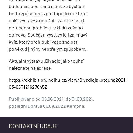
budoucna počítáme s tím, že bychom
tímto způsobem zpřístupnili i některé
další výstavy a umožnili vám tak jejich
nerušenou prohlídku v klidu vašeho
domova. Součástí výstavy je i zajímavý
kvíz, který prohloubí vaše znalosti
poněkud jiným, neotřelým způsobem.
Aktuální výstavu „Divadlo jako touha“
naleznete na adrese:
https://exhibition.indihu.cz/view/Divadlojakotouha2021-
03-06T121627645Z
Publikováno od 09.06.2021, do 31.08.2021,
poslední úprava 05.08.2022 Kempna.
KONTAKTNÍ ÚDAJE