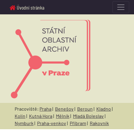
Úvodní stránka
Pracoviště:
Praha
|
Benešov
|
Beroun
|
Kladno
|
Kolín
|
Kutná Hora
|
Mělník
|
Mladá Boleslav
|
Nymburk
|
Praha-venkov
|
Příbram
|
Rakovník