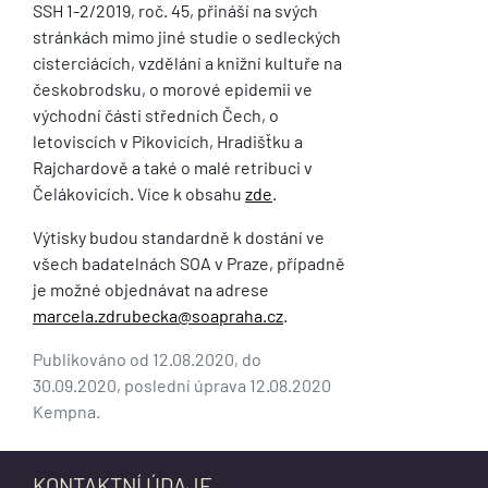
SSH 1-2/2019, roč. 45, přináší na svých
stránkách mimo jiné studie o sedleckých
cisterciácích, vzdělání a knižní kultuře na
českobrodsku, o morové epidemii ve
východní části středních Čech, o
letoviscích v Pikovicích, Hradišťku a
Rajchardově a také o malé retribuci v
Čelákovicích. Více k obsahu
zde
.
Výtisky budou standardně k dostání ve
všech badatelnách SOA v Praze, případně
je možné objednávat na adrese
marcela.zdrubecka@soapraha.cz
.
Publikováno od 12.08.2020, do
30.09.2020, poslední úprava 12.08.2020
Kempna.
KONTAKTNÍ ÚDAJE