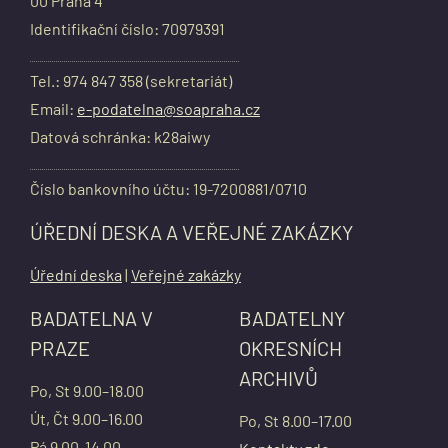
00 Praha 4
Identifikační číslo: 70979391
Tel.: 974 847 358 (sekretariát)
Email:
e-podatelna@soapraha.cz
Datová schránka: k28aiwy
Číslo bankovního účtu: 19-7200881/0710
ÚŘEDNÍ DESKA A VEŘEJNÉ ZAKÁZKY
Úřední deska
|
Veřejné zakázky
BADATELNA V
BADATELNY
PRAZE
OKRESNÍCH
ARCHIVŮ
Po, St 9.00–18.00
Út, Čt 9.00–16.00
Po, St 8.00–17.00
Pá 9.00-14.00