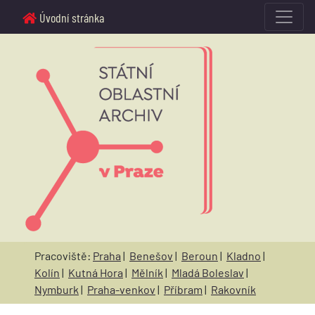
Úvodní stránka
Pracoviště:
Praha
|
Benešov
|
Beroun
|
Kladno
|
Kolín
|
Kutná Hora
|
Mělník
|
Mladá Boleslav
|
Nymburk
|
Praha-venkov
|
Příbram
|
Rakovník