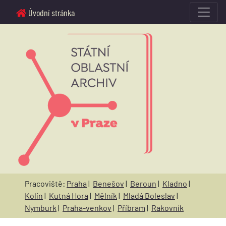
Úvodní stránka
Pracoviště:
Praha
|
Benešov
|
Beroun
|
Kladno
|
Kolín
|
Kutná Hora
|
Mělník
|
Mladá Boleslav
|
Nymburk
|
Praha-venkov
|
Příbram
|
Rakovník