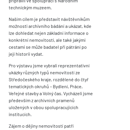
připravil ve spolupráci s
Národním
technickým muzeem
.
Naším cílem je představit návštěvníkům
možnosti archivního bádání a ukázat, kde
lze dohledat nejen základní informace o
konkrétní nemovitosti, ale také jakými
cestami se může badatel při pátrání po
její historii vydat.
Pro výstavu jsme vybrali reprezentativní
ukázky různých typů nemovitostí ze
Středočeského kraje
, rozdělené do čtyř
tematických okruhů – Bydlení, Práce,
Veřejné stavby a Volný čas. Vycházeli jsme
především z archivních pramenů
uložených v obou spolupracujících
institucích.
Zájem o dějiny nemovitostí patří