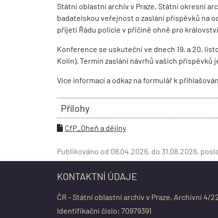
Státní oblastní archiv v Praze, Státní okresní a
badatelskou veřejnost o zaslání příspěvků na od
přijetí Řádu policie v příčině ohně pro královstv
Konference se uskuteční ve dnech 19. a 20. lis
Kolín). Termín zaslání návrhů vašich příspěvků j
Více informací a odkaz na formulář k přihlašov
Přílohy
CfP_Oheň a dějiny
Publikováno od 08.04.2026, do 31.08.2026, pos
KONTAKTNÍ ÚDAJE
ČR - Státní oblastní archiv v Praze, Archivní 4/2
Identifikační číslo: 70979391