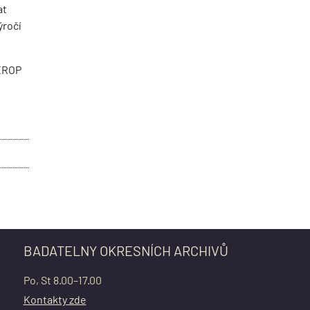
at
ýročí
CEROP
BADATELNY OKRESNÍCH ARCHIVŮ
Po, St 8.00–17.00
Kontakty zde