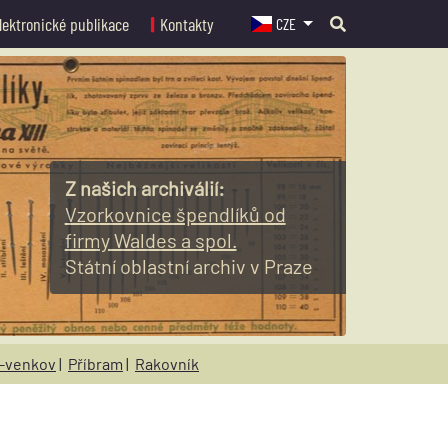
lektronické publikace
Kontakty
CZE
Z našich archiválií:
Vzorkovnice špendlíků od
firmy Waldes a spol.
Státní oblastní archiv v Praze
-venkov
|
Příbram
|
Rakovník