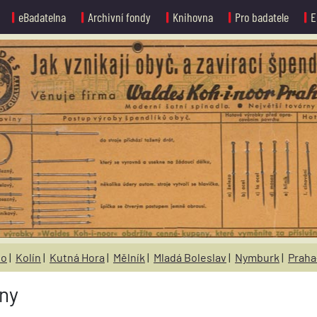
eBadatelna
Archivní fondy
Knihovna
Pro badatele
E
no
|
Kolín
|
Kutná Hora
|
Mělník
|
Mladá Boleslav
|
Nymburk
|
Praha
iny