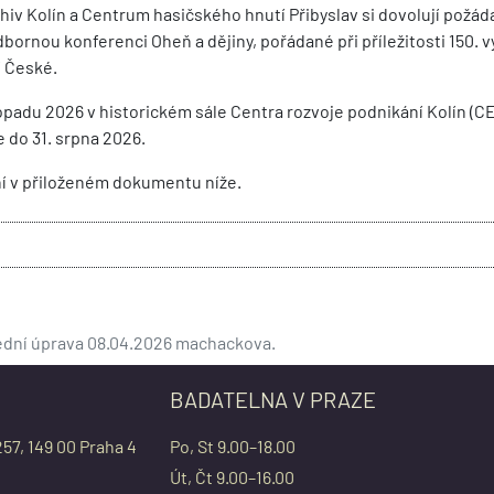
rchiv Kolín a Centrum hasičského hnutí Přibyslav si dovolují požád
bornou konferenci Oheň a dějiny, pořádané při příležitosti 150. v
í České.
topadu 2026 v historickém sále Centra rozvoje podnikání Kolín (
e do 31. srpna 2026.
ání v přiloženém dokumentu níže.
lední úprava 08.04.2026 machackova.
BADATELNA V PRAZE
257, 149 00 Praha 4
Po, St 9.00–18.00
Út, Čt 9.00–16.00