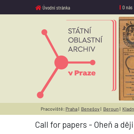
O nás
Úvodní stránka
Pracoviště:
Praha
|
Benešov
|
Beroun
|
Klad
Call for papers - Oheň a děj