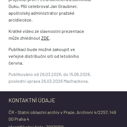
Duku. Mši celebroval Jan Graubner,
apoštolský administrátor pražské
arcidiecéze.
Krátké video ze slavnostní prezentace
může zhlédnout
ZDE
.
Publikaci bude možné zakoupit ve
veřejné distribuční síti od letošního
června.
Publikováno od 26.03.2026, do 15.06.2026,
poslední úprava 26.03.2026 Machackova.
KONTAKTNÍ ÚDAJE
ČR - Státní oblastní archiv v Praze, Archivní 4/2257, 149
00 Praha 4
Identifikační číslo: 70979391