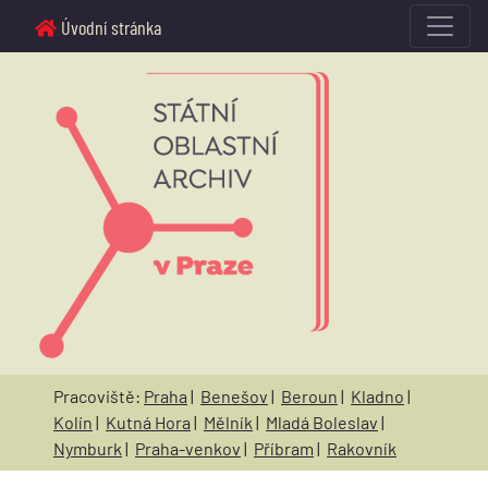
Úvodní stránka
Pracoviště:
Praha
|
Benešov
|
Beroun
|
Kladno
|
Kolín
|
Kutná Hora
|
Mělník
|
Mladá Boleslav
|
Nymburk
|
Praha-venkov
|
Příbram
|
Rakovník