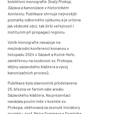
kolektivní monografie
Svatý Prokop,
Sázava a kanonizace v historickém
kontextu
. Publikace shrnuje nejnovější
poznatky odborného výzkumu a je určena
jak vědecké obci, tak širší veřejnosti i
institucím při propagaci regionu.
Vznik monografie navazuje na
mezinárodní konferenci konanou v
listopadu 2024 v Sázavě a Kutné Hoře,
zaměřenou na osobnost sv. Prokopa,
dějiny sázavského kláštera a vývoj
kanonizačních procesů.
Publikace byla slavnostně představena
25. března ve farním sále areálu
Sázavského kláštera. Na prezentaci
navázala poutní mše v kostele sv.
Prokopa, obětovaná za zesnulé iniciátory
projektu, prof. Petra Sommera a Dominika