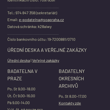
Tel.: 974 847 358 (sekretariát)
Email:
e-podatelna@soapraha.cz
Datová schránka: k28aiwy
Číslo bankovního účtu: 19-7200881/0710
ÚŘEDNÍ DESKA A VEŘEJNÉ ZAKÁZKY
Úřední deska
|
Veřejné zakázky
BADATELNA V
BADATELNY
PRAZE
OKRESNÍCH
ARCHIVŮ
Po, St 9.00–18.00
Út, Čt 9.00–16.00
Po, St 8.00–17.00
Pá 9.00-14.00
Kontakty zde
V út, čt, pá pouze pro