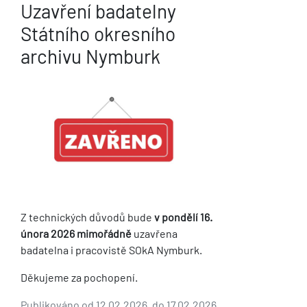
Uzavření badatelny
Státního okresního
archivu Nymburk
Z technických důvodů bude
v pondělí 16.
února 2026 mimořádně
uzavřena
badatelna i pracovistě SOkA Nymburk.
Děkujeme za pochopení.
Publikováno od 12.02.2026, do 17.02.2026,