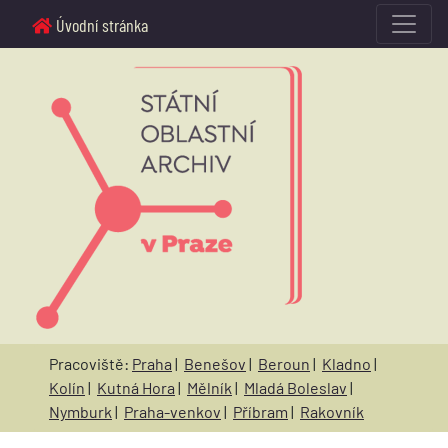
Úvodní stránka
Pracoviště:
Praha
|
Benešov
|
Beroun
|
Kladno
|
Kolín
|
Kutná Hora
|
Mělník
|
Mladá Boleslav
|
Nymburk
|
Praha-venkov
|
Příbram
|
Rakovník