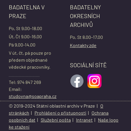
BADATELNA V
BADATELNY
PRAZE
OKRESNÍCH
ARCHIVŮ
Po, St 9.00–18.00
Út, Čt 9.00–16.00
Po, St 8.00–17.00
Pá 9.00-14.00
Kontakty zde
V út, čt, pá pouze pro
předem objednané
SOCIÁLNÍ SÍTĚ
vědecké pracovníky.
Tel: 974 847 269
Email:
studovna@soapraha.cz
© 2019-2024 Státní oblastní archiv v Praze |
O
stránkách
|
Prohlášení o přístupnosti
|
Ochrana
osobních dat
|
Služební pošta
|
Intranet
|
Naše logo
ke stažení