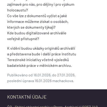
zajímavé pro nás, pro dějiny i pro výzkum
holocaustu?
Co vše lze z dokumentů vyčíst a jaké
informace můžeme získat o osobách,
kterých se dokumenty týkají?
Kde budou digitalizované archiválie
veřejně přístupné?
K vidění budou ukázky originálů archiválií
a představena bude i další práce Institutu
Terezínské iniciativy včetně výsledků
badatelské práce v mělnickém archivu.
Publikováno od 16.01.2026, do 27.01.2026,
poslední úprava 16.01.2026 machackova.
KONTAKTNÍ ÚDAJE
ČR - Státní oblastní archiv v Praze, Archivní 4/2257, 149