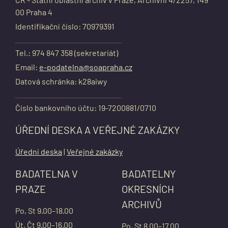
00 Praha 4
Identifikační číslo: 70979391
Tel.: 974 847 358 (sekretariát)
Email:
e-podatelna@soapraha.cz
Datová schránka: k28aiwy
Číslo bankovního účtu: 19-7200881/0710
ÚŘEDNÍ DESKA A VEŘEJNÉ ZAKÁZKY
Úřední deska
|
Veřejné zakázky
BADATELNA V
BADATELNY
PRAZE
OKRESNÍCH
ARCHIVŮ
Po, St 9.00–18.00
Út, Čt 9.00–16.00
Po, St 8.00–17.00