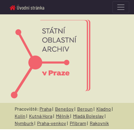
Úvodní stránka
Pracoviště:
Praha
|
Benešov
|
Beroun
|
Kladno
|
Kolín
|
Kutná Hora
|
Mělník
|
Mladá Boleslav
|
Nymburk
|
Praha-venkov
|
Příbram
|
Rakovník