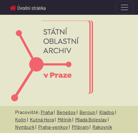
Úvodní stránka
Pracoviště:
Praha
|
Benešov
|
Beroun
|
Kladno
|
Kolín
|
Kutná Hora
|
Mělník
|
Mladá Boleslav
|
Nymburk
|
Praha-venkov
|
Příbram
|
Rakovník