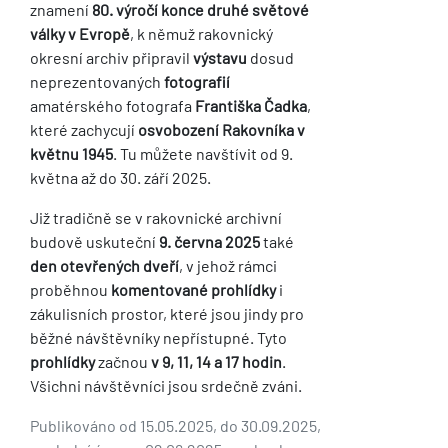
znamení
80. výročí konce druhé světové
války v Evropě
, k němuž rakovnický
okresní archiv připravil
výstavu
dosud
neprezentovaných
fotografií
amatérského fotografa
Františka Čadka
,
které zachycují
osvobození Rakovníka v
květnu 1945
. Tu můžete navštívit od 9.
května až do 30. září 2025.
Již tradičně se v rakovnické archivní
budově uskuteční
9. června 2025
také
den otevřených dveří
, v jehož rámci
proběhnou
komentované prohlídky
i
zákulisních prostor, které jsou jindy pro
běžné návštěvníky nepřístupné. Tyto
prohlídky
začnou
v 9, 11, 14 a 17 hodin
.
Všichni návštěvníci jsou srdečně zváni.
Publikováno od 15.05.2025, do 30.09.2025,